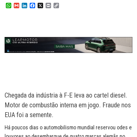
W
G
L
F
X
P
C
h
m
i
a
r
o
a
a
n
c
i
p
t
i
k
e
n
y
s
l
e
b
t
L
A
d
o
i
p
I
o
n
p
n
k
k
Chegada da indústria à F-E leva ao cartel diesel.
Motor de combustão interna em jogo. Fraude nos
EUA foi a semente.
Há poucos dias o automobilismo mundial reservou odes e
louvores ao desembarque de quatro marcas alemãs no