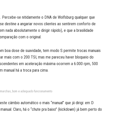
nte. Percebe-se nitidamente o DNA de Wolfsburg qualquer que
e destine a angariar novos clientes ao sentirem conforto de
 nada absolutamente o dirigir rápido), e que a brasilidade
omparação com o original.
com boa dose de suavidade, tem modo S permite trocas manuais
ndar mais com o 200 TSI, mas me pareceu haver bloqueio do
s ascendentes em aceleração máxima ocorrem a 6.000 rpm, 500
 manual há a troca para cima.
6 marchas, bom e adequado funcionamento
este câmbio automático o mais “manual” que já dirigi: em D
anual. Claro, há o “chute pra baixo” (kickdown) já bem perto do