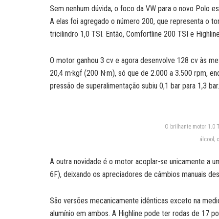
Sem nenhum dúvida, o foco da VW para o novo Polo est
A elas foi agregado o número 200, que representa o t
tricilindro 1,0 TSI. Então, Comfortline 200 TSI e Highlin
O motor ganhou 3 cv e agora desenvolve 128 cv às me
20,4 m·kgf (200 N·m), só que de 2.000 a 3.500 rpm, en
pressão de superalimentação subiu 0,1 bar para 1,3 bar
O brilhante motor 1.0
álcool; 
A outra novidade é o motor acoplar-se unicamente a u
6F), deixando os apreciadores de câmbios manuais de
São versões mecanicamente idênticas exceto na medi
alumínio em ambos. A Highline pode ter rodas de 17 