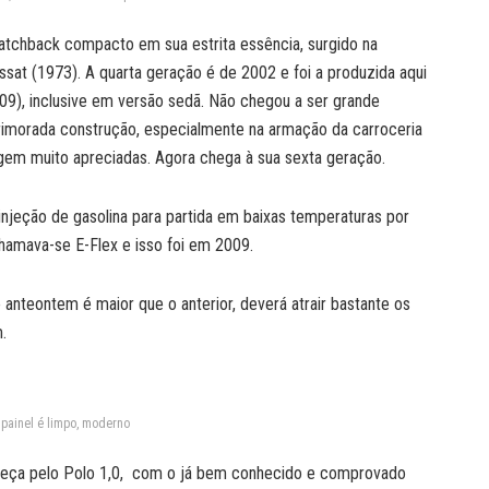
atchback compacto em sua estrita essência, surgido na
at (1973). A quarta geração é de 2002 e foi a produzida aqui
09), inclusive em versão sedã. Não chegou a ser grande
rimorada construção, especialmente na armação da carroceria
agem muito apreciadas. Agora chega à sua sexta geração.
a injeção de gasolina para partida em baixas temperaturas por
hamava-se E-Flex e isso foi em 2009.
anteontem é maior que o anterior, deverá atrair bastante os
.
painel é limpo, moderno
meça pelo Polo 1,0, com o já bem conhecido e comprovado