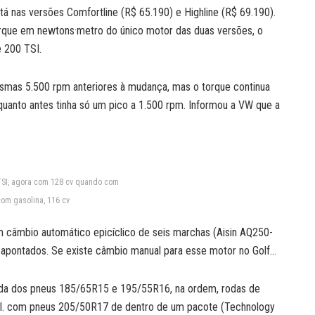
á nas versões Comfortline (R$ 65.190) e Highline (R$ 69.190).
orque em newtons·metro do único motor das duas versões, o
e 200 TSI.
smas 5.500 rpm anteriores à mudança, mas o torque continua
quanto antes tinha só um pico a 1.500 rpm. Informou a VW que a
.
 TSI, agora com 128 cv quando com
com gasolina, 116 cv
m câmbio automático epicíclico de seis marchas (Aisin AQ250-
sapontados. Se existe câmbio manual para esse motor no Golf…
da dos pneus 185/65R15 e 195/55R16, na ordem, rodas de
pol. com pneus 205/50R17 de dentro de um pacote (Technology