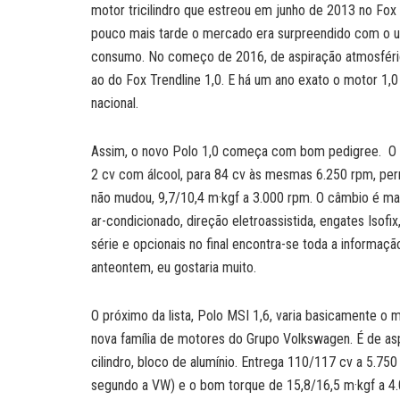
motor tricilindro que estreou em junho de 2013 no Fox
pouco mais tarde o mercado era surpreendido com o u
consumo. No começo de 2016, de aspiração atmosféric
ao do Fox Trendline 1,0. E há um ano exato o motor 1
nacional.
Assim, o novo Polo 1,0 começa com bom pedigree. O m
2 cv com álcool, para 84 cv às mesmas 6.250 rpm, p
não mudou, 9,7/10,4 m·kgf a 3.000 rpm. O câmbio é m
ar-condicionado, direção eletroassistida, engates Isofix
série e opcionais no final encontra-se toda a informaçã
anteontem, eu gostaria muito.
O próximo da lista, Polo MSI 1,6, varia basicamente o 
nova família de motores do Grupo Volkswagen. É de asp
cilindro, bloco de alumínio. Entrega 110/117 cv a 5.750
segundo a VW) e o bom torque de 15,8/16,5 m·kgf a 4.