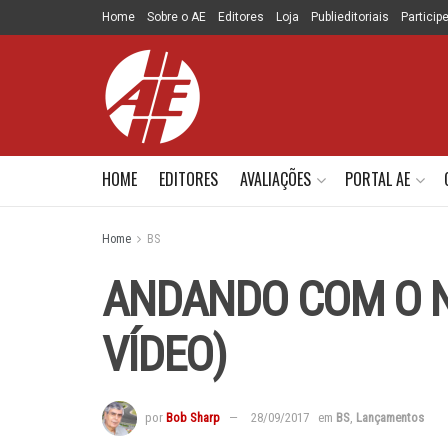
Home
Sobre o AE
Editores
Loja
Publieditoriais
Particip
HOME
EDITORES
AVALIAÇÕES
PORTAL AE
Home
BS
ANDANDO COM O 
VÍDEO)
por
Bob Sharp
28/09/2017
em
BS
,
Lançamentos