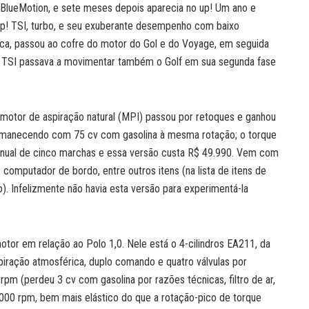
 BlueMotion, e sete meses depois aparecia no up! Um ano e
p! TSI, turbo, e seu exuberante desempenho com baixo
a, passou ao cofre do motor do Gol e do Voyage, em seguida
,0 TSI passava a movimentar também o Golf em sua segunda fase
otor de aspiração natural (MPI) passou por retoques e ganhou
ermanecendo com 75 cv com gasolina à mesma rotação; o torque
anual de cinco marchas e essa versão custa R$ 49.990. Vem com
, computador de bordo, entre outros itens (na lista de itens de
o). Infelizmente não havia esta versão para experimentá-la
motor em relação ao Polo 1,0. Nele está o 4-cilindros EA211, da
iração atmosférica, duplo comando e quatro válvulas por
 rpm (perdeu 3 cv com gasolina por razões técnicas, filtro de ar,
000 rpm, bem mais elástico do que a rotação-pico de torque