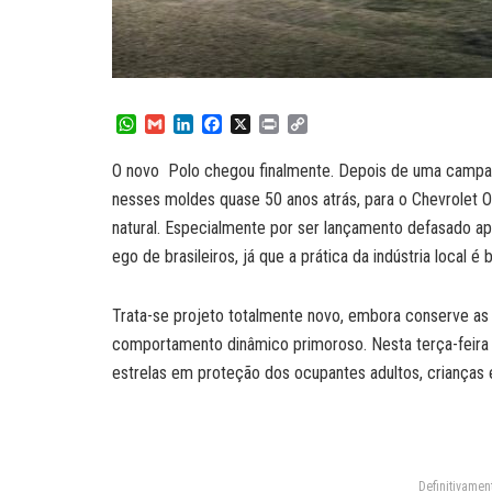
W
G
L
F
X
P
C
h
m
i
a
r
o
a
a
n
c
i
p
O novo Polo chegou finalmente. Depois de uma campa
t
i
k
e
n
y
nesses moldes quase 50 anos atrás, para o Chevrolet O
s
l
e
b
t
L
A
d
o
i
natural. Especialmente por ser lançamento defasado a
p
I
o
n
ego de brasileiros, já que a prática da indústria local é
p
n
k
k
Trata-se projeto totalmente novo, embora conserve as 
comportamento dinâmico primoroso. Nesta terça-feira s
estrelas em proteção dos ocupantes adultos, crianças
Definitivamen