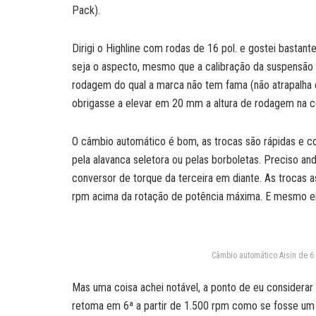
Pack).
Dirigi o Highline com rodas de 16 pol. e gostei basta
seja o aspecto, mesmo que a calibração da suspensão s
rodagem do qual a marca não tem fama (não atrapalha em
obrigasse a elevar em 20 mm a altura de rodagem na c
O câmbio automático é bom, as trocas são rápidas e 
pela alavanca seletora ou pelas borboletas. Preciso a
conversor de torque da terceira em diante. As troca
rpm acima da rotação de potência máxima. E mesmo em
Câmbio automático Aisin de 
Mas uma coisa achei notável, a ponto de eu considerar 
retoma em 6ª a partir de 1.500 rpm como se fosse um m