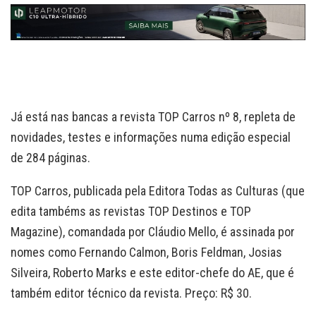
p
I
o
n
p
n
k
k
Já está nas bancas a revista TOP Carros nº 8, repleta de
novidades, testes e informações numa edição especial
de 284 páginas.
TOP Carros, publicada pela Editora Todas as Culturas (que
edita tambéms as revistas TOP Destinos e TOP
Magazine), comandada por Cláudio Mello, é assinada por
nomes como Fernando Calmon, Boris Feldman, Josias
Silveira, Roberto Marks e este editor-chefe do AE, que é
também editor técnico da revista. Preço: R$ 30.