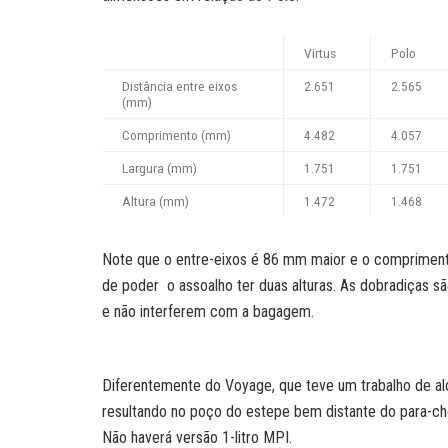
Virtus
Polo
Distância entre eixos
2.651
2.565
(mm)
Comprimento (mm)
4.482
4.057
Largura (mm)
1.751
1.751
Altura (mm)
1.472
1.468
Note que o entre-eixos é 86 mm maior e o comprimento
de poder o assoalho ter duas alturas. As dobradiças 
e não interferem com a bagagem.
Diferentemente do Voyage, que teve um trabalho de alo
resultando no poço do estepe bem distante do para-cho
Não haverá versão 1-litro MPI.