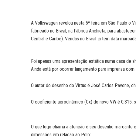
a
a
n
c
i
p
t
i
k
e
n
y
s
l
e
b
t
L
A
d
o
i
A Volkswagen revelou nesta 5ª feira em São Paulo o Vi
p
I
o
n
fabricado no Brasil, na Fábrica Anchieta, para abastec
p
n
k
k
Central e Caribe). Vendas no Brasil já têm data marca
Foi apenas uma apresentação estática numa casa de sho
Ainda está por ocorrer lançamento para imprensa com en
O autor do desenho do Virtus é José Carlos Pavone, ch
O coeficiente aerodinâmico (Cx) do novo VW é 0,315, s
O que logo chama a atenção é seu desenho marcante e,
dimensões em relação ao Polo: