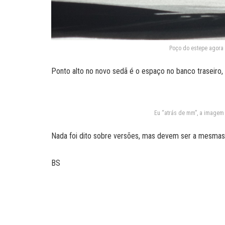
Poço do estepe agora é
Ponto alto no novo sedã é o espaço no banco traseiro, 
Eu “atrás de mm”, a imagem 
Nada foi dito sobre versões, mas devem ser a mesmas 
BS