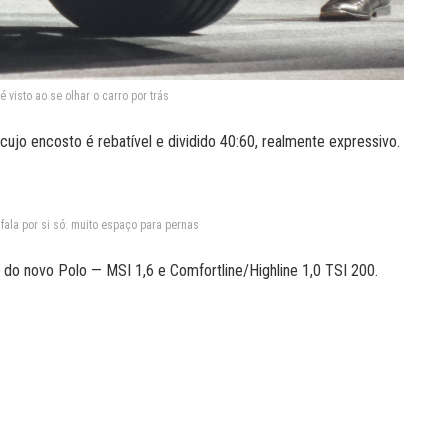
 visto ao se olhar o carro por trás
cujo encosto é rebatível e dividido 40:60, realmente expressivo.
fala por si só: muito espaço para pernas
do novo Polo — MSI 1,6 e Comfortline/Highline 1,0 TSI 200.