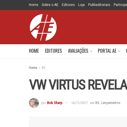
Home
Sobre o AE
Editores
Loja
Publieditoriais
Particip
HOME
EDITORES
AVALIAÇÕES
PORTAL AE
Home
BS
VW VIRTUS REVEL
por
Bob Sharp
16/11/2017
em
BS
,
Lançamentos