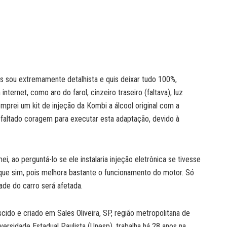
ois sou extremamente detalhista e quis deixar tudo 100%,
nternet, como aro do farol, cinzeiro traseiro (faltava), luz
comprei um kit de injeção da Kombi a álcool original com a
 faltado coragem para executar esta adaptação, devido à
ao perguntá-lo se ele instalaria injeção eletrônica se tivesse
ue sim, pois melhora bastante o funcionamento do motor. Só
dade do carro será afetada.
scido e criado em Sales Oliveira, SP, região metropolitana de
ersidade Estadual Paulista (Unesp), trabalha há 28 anos na