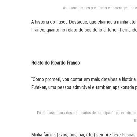
As placas para os premiados e homenageados cu
A história do Fusca Destaque, que chamou a minha aten
Franco, quanto no relato de seu dono anterior, Fernand
Relato do Ricardo Franco
“Como prometi, vou contar em mais detalhes a históri
Fuhrken, uma pessoa admirável e também apaixonada po
Foto da assinatura dos certificados de participação do evento, no
R
Minha família (avós, tios, pai, etc.) sempre teve Fusca