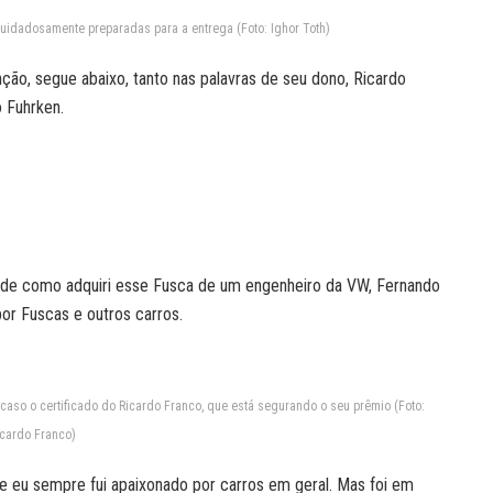
idadosamente preparadas para a entrega (Foto: Ighor Toth)
ção, segue abaixo, tanto nas palavras de seu dono, Ricardo
o Fuhrken.
a de como adquiri esse Fusca de um engenheiro da VW, Fernando
r Fuscas e outros carros.
 caso o certificado do Ricardo Franco, que está segurando o seu prêmio (Foto:
icardo Franco)
s e eu sempre fui apaixonado por carros em geral. Mas foi em