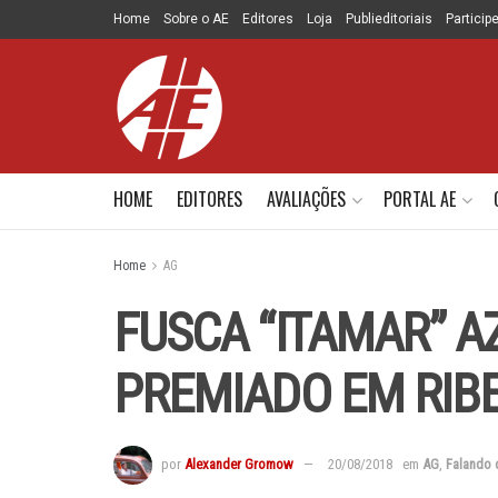
Home
Sobre o AE
Editores
Loja
Publieditoriais
Particip
HOME
EDITORES
AVALIAÇÕES
PORTAL AE
Home
AG
FUSCA “ITAMAR” A
PREMIADO EM RIB
por
Alexander Gromow
20/08/2018
em
AG
,
Falando 