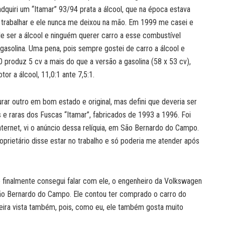
dquiri um “Itamar” 93/94 prata a álcool, que na época estava
a trabalhar e ele nunca me deixou na mão. Em 1999 me casei e
le ser a álcool e ninguém querer carro a esse combustível
gasolina. Uma pena, pois sempre gostei de carro a álcool e
 produz 5 cv a mais do que a versão a gasolina (58 x 53 cv),
r a álcool, 11,0:1 ante 7,5:1.
ar outro em bom estado e original, mas defini que deveria ser
s e raras dos Fuscas “Itamar”, fabricados de 1993 a 1996. Foi
nternet, vi o anúncio dessa relíquia, em São Bernardo do Campo.
oprietário disse estar no trabalho e só poderia me atender após
, e finalmente consegui falar com ele, o engenheiro da Volkswagen
ão Bernardo do Campo. Ele contou ter comprado o carro do
meira vista também, pois, como eu, ele também gosta muito