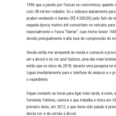
1996 que a paixão por Fuscas se concretizou, quando a
com 38 mil km rodados. Eu o utilizava diariamente par
acabei vendendo-o barato (R$ 4.500,00) pelo fato de e
naquela época; muitos até convertiam os veículos para 
especialmente o Fusca “Itamar”, cujo motor boxer 1600
devido principalmente à alta taxa de compressão do moto
Desde então me arrependi da venda e comecei a procur
um a álcool e na cor azul Saturno, uma das mais bonita
então que no início de 2018, durante uma pesquisa na i
Liguei imediatamente para o telefone do anúncio e o pr
o expediente.
Fiquei contanto as horas para ligar mais tarde, à noite
Fernando Fuhrken, carioca e que trabalha e mora em S
primeiro dono, em 2012, e que havia sido paixão à pri
dessa cor e da versão a álcool.