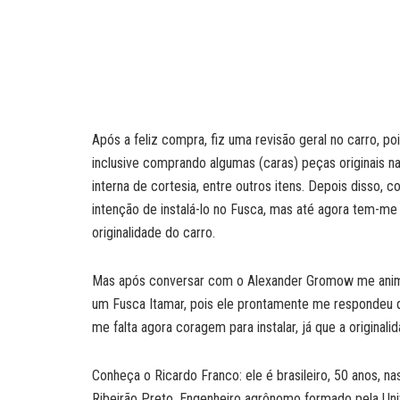
Após a feliz compra, fiz uma revisão geral no carro, p
inclusive comprando algumas (caras) peças originais na i
interna de cortesia, entre outros itens. Depois disso, 
intenção de instalá-lo no Fusca, mas até agora tem-me
originalidade do carro.
Mas após conversar com o Alexander Gromow me animei, 
um Fusca Itamar, pois ele prontamente me respondeu q
me falta agora coragem para instalar, já que a originali
Conheça o Ricardo Franco: ele é brasileiro, 50 anos, na
Ribeirão Preto. Engenheiro agrônomo formado pela Univ