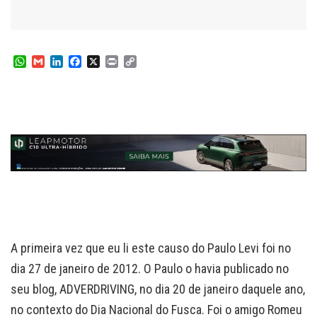
W
G
L
F
X
P
C
h
m
i
a
r
o
a
a
n
c
i
p
t
i
k
e
n
y
s
l
e
b
t
L
A
d
o
i
p
I
o
n
p
n
k
k
A primeira vez que eu li este causo do Paulo Levi foi no
dia 27 de janeiro de 2012. O Paulo o havia publicado no
seu blog, ADVERDRIVING, no dia 20 de janeiro daquele ano,
no contexto do Dia Nacional do Fusca. Foi o amigo Romeu