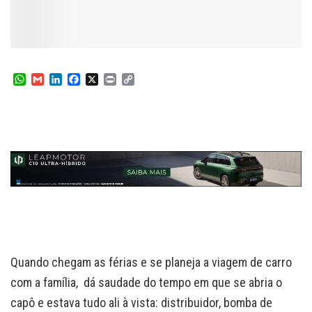
W
G
L
F
X
P
C
h
m
i
a
r
o
a
a
n
c
i
p
t
i
k
e
n
y
s
l
e
b
t
L
A
d
o
i
p
I
o
n
p
n
k
k
Quando chegam as férias e se planeja a viagem de carro
com a família, dá saudade do tempo em que se abria o
capô e estava tudo ali à vista: distribuidor, bomba de