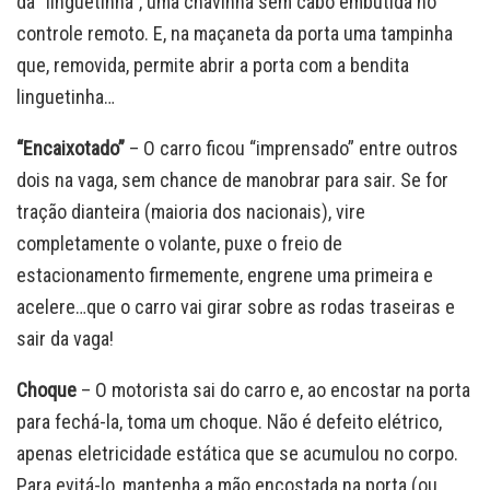
da “linguetinha”, uma chavinha sem cabo embutida no
controle remoto. E, na maçaneta da porta uma tampinha
que, removida, permite abrir a porta com a bendita
linguetinha…
“Encaixotado”
– O carro ficou “imprensado” entre outros
dois na vaga, sem chance de manobrar para sair. Se for
tração dianteira (maioria dos nacionais), vire
completamente o volante, puxe o freio de
estacionamento firmemente, engrene uma primeira e
acelere…que o carro vai girar sobre as rodas traseiras e
sair da vaga!
Choque
– O motorista sai do carro e, ao encostar na porta
para fechá-la, toma um choque. Não é defeito elétrico,
apenas eletricidade estática que se acumulou no corpo.
Para evitá-lo, mantenha a mão encostada na porta (ou