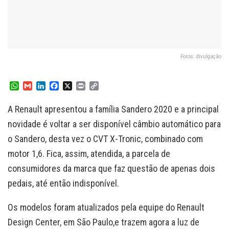
Foros: divulgação
W
G
L
F
X
P
C
h
m
i
a
r
o
a
a
n
c
i
p
A Renault apresentou a família Sandero 2020 e a principal
t
i
k
e
n
y
s
l
e
b
t
L
novidade é voltar a ser disponível câmbio automático para
A
d
o
i
o Sandero, desta vez o CVT X-Tronic, combinado com
p
I
o
n
p
n
k
k
motor 1,6. Fica, assim, atendida, a parcela de
consumidores da marca que faz questão de apenas dois
pedais, até então indisponível.
Os modelos foram atualizados pela equipe do Renault
Design Center, em São Paulo,e trazem agora a luz de