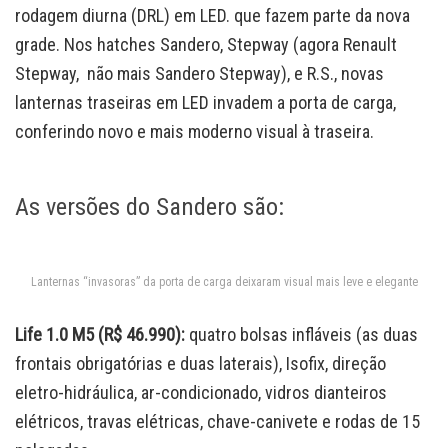
rodagem diurna (DRL) em LED. que fazem parte da nova
grade. Nos hatches Sandero, Stepway (agora Renault
Stepway, não mais Sandero Stepway), e R.S., novas
lanternas traseiras em LED invadem a porta de carga,
conferindo novo e mais moderno visual à traseira.
As versões do Sandero são:
Lanternas “invasoras” da porta de carga deixaram visual mais leve e elegante
Life 1.0 M5 (R$ 46.990):
quatro bolsas infláveis (as duas
frontais obrigatórias e duas laterais), Isofix, direção
eletro-hidráulica, ar-condicionado, vidros dianteiros
elétricos, travas elétricas, chave-canivete e rodas de 15