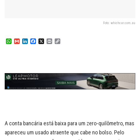
Foto: whichcar.com.au
W
G
L
F
X
P
C
h
m
i
a
r
o
a
a
n
c
i
p
t
i
k
e
n
y
s
l
e
b
t
L
A
d
o
i
p
I
o
n
p
n
k
k
A conta bancária está baixa para um zero-quilômetro, mas
apareceu um usado atraente que cabe no bolso. Pelo