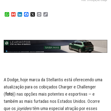
Foto: Divulgação Dodge
W
G
L
F
X
P
C
h
m
i
a
r
o
a
a
n
c
i
p
t
i
k
e
n
y
s
l
e
b
t
L
A
d
o
i
p
I
o
n
p
n
k
k
A Dodge, hoje marca da Stellantis está oferecendo uma
atualização para os cobiçados Charger e Challenger
(
foto
)) nas opções mais potentes e esportivas — e
também as mais furtadas nos Estados Unidos. Ocorre
que os
joyriders
têm uma especial atração por esses