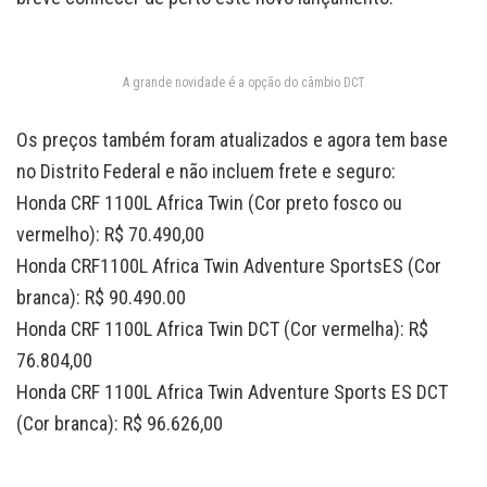
A grande novidade é a opção do câmbio DCT
Os preços também foram atualizados e agora tem base
no Distrito Federal e não incluem frete e seguro:
Honda CRF 1100L Africa Twin (Cor pret
o fosco
ou
vermelh
o
): R$
70.490,00
Honda CRF
1100L Africa Twin
Adventure Sports
ES
(Cor
branca
): R$
90
.
490
.00
Honda CRF 1100L Africa Twin
DCT
(Cor
vermelh
a
): R$
76
.
804
,00
Honda CRF 1100L Africa Twin Adventure Sports
ES
DCT
(Cor
branc
a
): R$
9
6.626
,00