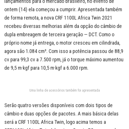
lançamentos para o mercado brasileiro, no evento de
ontem (14) ela começou a cumprir. Apresentada também
de forma remota, a nova CRF 1100L Africa Twin 2021
recebeu diversas melhorias além da opção do câmbio de
dupla embreagem de terceira geração — DCT. Como o
próprio nome já entrega, o motor cresceu em cilindrada,
agora são 1.084 cm³. Com isso a potência passou de
88,9
cv
para
99,3
cv
a
7.500 rpm,
já o torque máximo aumentou
de
9,5 m·kgf
para
10,5 m·
kgf a
6.
00
0 rpm.
Uma linha de acessórios também foi apresentada
Serão quatro versões disponíveis com dois tipos de
câmbio e duas opções de pacotes. A mais básica delas
será a
CRF 1100L Africa Twin, logo acima temos a