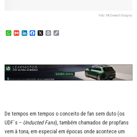
Foto: McDowell-Douglas
W
G
L
F
X
P
C
h
m
i
a
r
o
a
a
n
c
i
p
t
i
k
e
n
y
s
l
e
b
t
L
A
d
o
i
p
I
o
n
p
n
k
k
De tempos em tempos o conceito de fan sem duto (os
UDF´s –
Unducted Fans
), também chamados de propfans
vem à tona, em especial em épocas onde acontece um