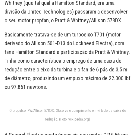
Whitney (que tal qual a Hamilton Standard, era uma
divisão da United Technologies) passaram a desenvolver
o seu motor propfan, o Pratt & Whitney/Allison 578DX.
Basicamente tratava-se de um turboeixo T701 (motor
derivado do Allison 501-D13 do Lockheed Electra), com
fans Hamilton Standard e participação da Pratt & Whitney.
Tinha como característica o emprego de uma caixa de
redução entre o eixo da turbina e o fan de 6 pás de 3,5 m
de diâmetro, produzindo um empuxo máximo de 22.000 lbf
ou 97.861 newtons.
O propulsor PW/Allison 578DX. Observe o comprimento em virtude da caixa de
redução. (Foto: wikipedia.org)
A General Electric nesta época via seu motor CFM-56 em