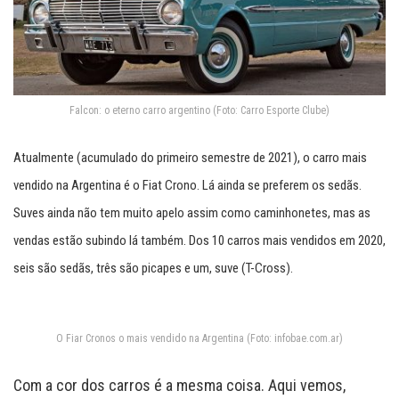
Falcon: o eterno carro argentino (Foto: Carro Esporte Clube)
Atualmente (acumulado do primeiro semestre de 2021), o carro mais
vendido na Argentina é o Fiat Crono. Lá ainda se preferem os sedãs.
Suves ainda não tem muito apelo assim como caminhonetes, mas as
vendas estão subindo lá também. Dos 10 carros mais vendidos em 2020,
seis são sedãs, três são picapes e um, suve (T-Cross).
O Fiar Cronos o mais vendido na Argentina (Foto: infobae.com.ar)
Com a cor dos carros é a mesma coisa. Aqui vemos,