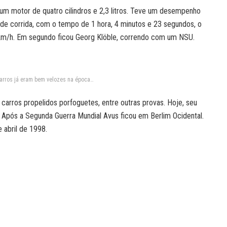
 um motor de quatro cilindros e 2,3 litros. Teve um desempenho
de corrida, com o tempo de 1 hora, 4 minutos e 23 segundos, o
km/h. Em segundo ficou Georg Klöble, correndo com um NSU.
carros já eram bem velozes na época…
carros propelidos porfoguetes, entre outras provas. Hoje, seu
 Após a Segunda Guerra Mundial Avus ficou em Berlim Ocidental.
 abril de 1998.