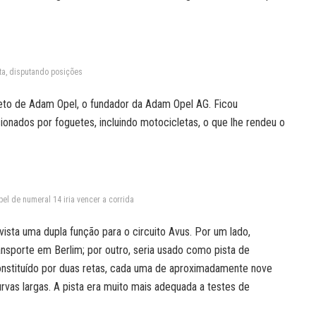
ta, disputando posições
eto de Adam Opel, o fundador da Adam Opel AG. Ficou
nados por foguetes, incluindo motocicletas, o que lhe rendeu o
pel de numeral 14 iria vencer a corrida
ista uma dupla função para o circuito Avus. Por um lado,
ansporte em Berlim; por outro, seria usado como pista de
 constituído por duas retas, cada uma de aproximadamente nove
rvas largas. A pista era muito mais adequada a testes de