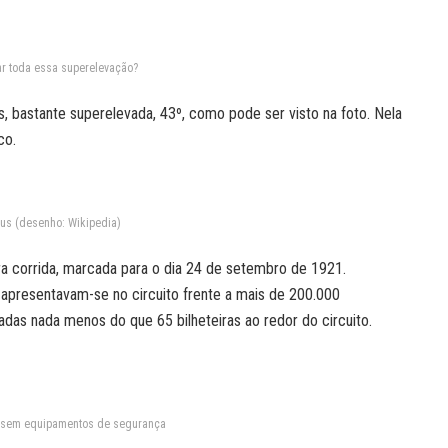
r toda essa superelevação?
s, bastante superelevada, 43º, como pode ser visto na foto. Nela
co.
vus (desenho: Wikipedia)
a corrida, marcada para o dia 24 de setembro de 1921.
 apresentavam-se no circuito frente a mais de 200.000
das nada menos do que 65 bilheteiras ao redor do circuito.
m sem equipamentos de segurança