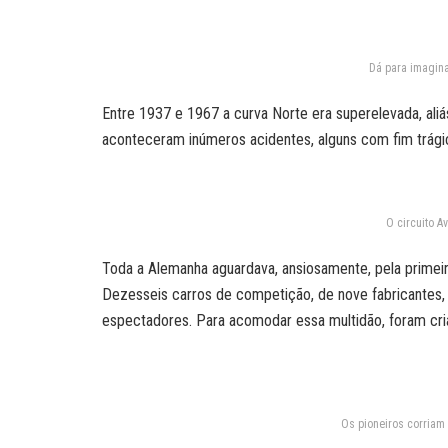
Dá para imagina
Entre 1937 e 1967 a curva Norte era superelevada, aliá
aconteceram inúmeros acidentes, alguns com fim trági
O circuito A
Toda a Alemanha aguardava, ansiosamente, pela primeir
Dezesseis carros de competição, de nove fabricantes,
espectadores. Para acomodar essa multidão, foram cria
Os pioneiros corria