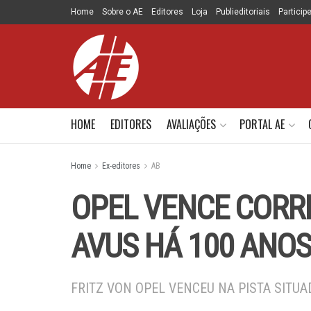
Home
Sobre o AE
Editores
Loja
Publieditoriais
Particip
HOME
EDITORES
AVALIAÇÕES
PORTAL AE
Home
Ex-editores
AB
OPEL VENCE CORR
AVUS HÁ 100 ANO
FRITZ VON OPEL VENCEU NA PISTA SITU