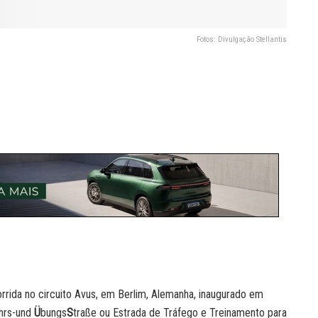
Fotos: Divulgação Stellantis
orrida no circuito Avus, em Berlim, Alemanha, inaugurado em
hrs-und
Ü
bungs
S
traße ou Estrada de Tráfego e Treinamento para