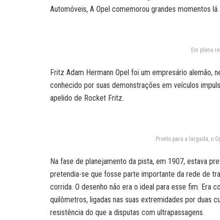
Automóveis, A Opel comemorou grandes momentos lá.
Em plena re
Fritz Adam Hermann Opel foi um empresário alemão, n
conhecido por suas demonstrações em veículos impulsio
apelido de Rocket Fritz.
Pronto para a largada, o O
Na fase de planejamento da pista, em 1907, estava prev
pretendia-se que fosse parte importante da rede de tr
corrida. O desenho não era o ideal para esse fim. Era
quilômetros, ligadas nas suas extremidades por duas cu
resistência do que a disputas com ultrapassagens.