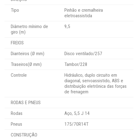
Tipo
Pinhão e cremalheira
eletroassistida
Diâmetro mínimo de
9,5
giro (m)
FREIOS
Dianteiros (Ø mm)
Disco ventilado/257
Traseiros(Ø mm)
Tambor/228
Controle
Hidráulico, duplo circuito em
diagonal, servoassistido, ABS e
distribuição eletrônica das forças
de frenagem
RODAS E PNEUS
Rodas
Aço, 5,5 J 14
Pneus
175/70R14T
CONSTRUÇÃO