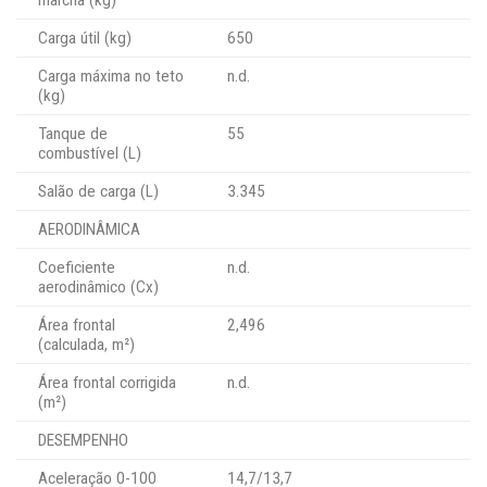
Carga útil (kg)
650
Carga máxima no teto
n.d.
(kg)
Tanque de
55
combustível (L)
Salão de carga (L)
3.345
AERODINÂMICA
Coeficiente
n.d.
aerodinâmico (Cx)
Área frontal
2,496
(calculada, m²)
Área frontal corrigida
n.d.
(m²)
DESEMPENHO
Aceleração 0-100
14,7/13,7