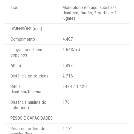
Tipo
Monobloco em aço, subchassi
dianteiro, furgão, 2 portas e 2
lugares
DIMENSÕES (mm)
Comprimento
4.407
Largura sem/com
1.643/n.d.
espelhos
Altura
1.899
Distância entre eixos
2.716
Bitola
1424 / 1.420
dianteira/traseira
Distância mínima do
176
solo (mm)
PESOS E CAPACIDADES
Peso em ordem de
1.131
marcha (kg)