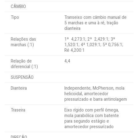
CÂMBIO
Tipo
Transeixo com câmbio manual de
5 marchas e uma à ré, tração
dianteira
Relações das
1ª 4,273:1; 2ª 2,429:1; 3ª
marchas (:1)
1,520:1; 4ª 1,029:1; 5ª 0,756:1;
Ré 4,200:1
Relação de
4,4
diferencial (:1)
SUSPENSÃO
Dianteira
Independente, McPherson, mola
helicoidal, amortecedor
pressurizado e barra antirrolagem
Traseira
Eixo rígido com perfil ômega,
mola parabólica com batente
para segundo estágio e
amortecedor pressurizado
DIREÇÃO