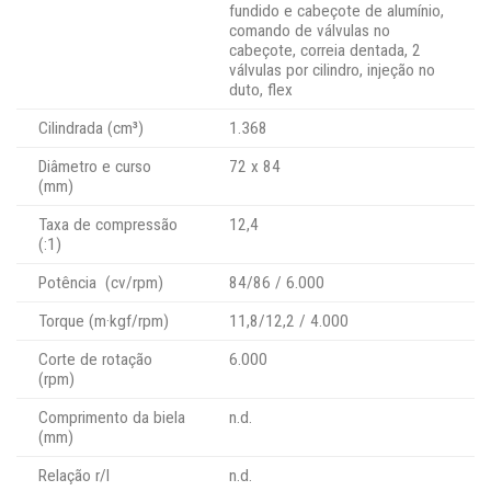
fundido e cabeçote de alumínio,
comando de válvulas no
cabeçote, correia dentada, 2
válvulas por cilindro, injeção no
duto, flex
Cilindrada (cm³)
1.368
Diâmetro e curso
72 x 84
(mm)
Taxa de compressão
12,4
(:1)
Potência (cv/rpm)
84/86 / 6.000
Torque (m·kgf/rpm)
11,8/12,2 / 4.000
Corte de rotação
6.000
(rpm)
Comprimento da biela
n.d.
(mm)
Relação r/l
n.d.