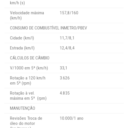
km/h (s)
Velocidade máxima
157,8/160
(km/h)
CONSUMO DE COMBUSTÍVEL INMETRO/PBEV
Cidade (km/l)
11,7/8,1
Estrada (km/l)
12,4/8,4
CÁLCULOS DE CÂMBIO
V/1000 em 5ª (km/h)
33,1
Rotação a 120 km/h
3.626
em 5ª (rpm)
Rotação à vel.
4.835
máxima em 5ª (rpm)
MANUTENÇÃO
Revisões Troca de
10.000/1 ano
óleo do motor