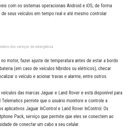
tíveis com os sistemas operacionais Android e iOS, de forma
os de seus veículos em tempo real e até mesmo controlar
untário dos serviços de emergência
 no motor, fazer ajuste de temperatura antes de estar a bordo
 bateria (em caso de veículos híbridos ou elétricos), checar
ocalizar o veículo e acionar travas e alarme, entre outros.
 veículos das marcas Jaguar e Land Rover e está disponível para
ol Telematics permite que o usuário monitore e controle a
s aplicativos Jaguar InControl e Land Rover InControl. Os
artphone Pack, serviço que permite que eles se conectem ao
idade de conectar um cabo a seu celular.