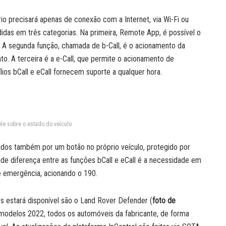
rio precisará apenas de conexão com a Internet, via Wi-Fi ou
idas em três categorias. Na primeira, Remote App, é possível o
ar. A segunda função, chamada de b-Call, é o acionamento da
to. A terceira é a e-Call, que permite o acionamento de
os bCall e eCall fornecem suporte a qualquer hora.
ole sobre o estado do veículo
dos também por um botão no próprio veículo, protegido por
nde diferença entre as funções bCall e eCall é a necessidade em
de emergência, acionando o 190.
cs estará disponível são o Land Rover Defender (
foto de
os modelos 2022, todos os automóveis da fabricante, de forma