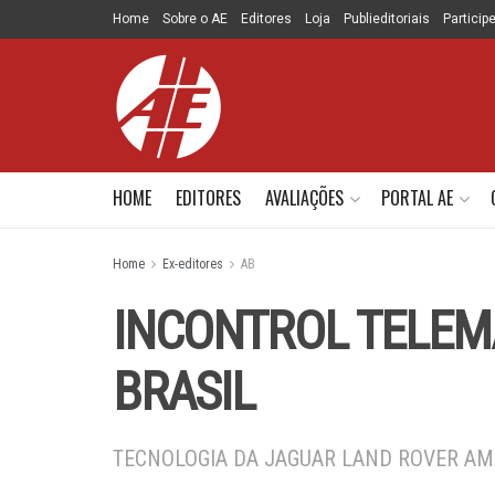
Home
Sobre o AE
Editores
Loja
Publieditoriais
Particip
HOME
EDITORES
AVALIAÇÕES
PORTAL AE
Home
Ex-editores
AB
INCONTROL TELEM
BRASIL
TECNOLOGIA DA JAGUAR LAND ROVER AMP