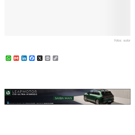
Fotos: autor
W
G
L
F
X
P
C
h
m
i
a
r
o
a
a
n
c
i
p
t
i
k
e
n
y
s
l
e
b
t
L
A
d
o
i
p
I
o
n
p
n
k
k