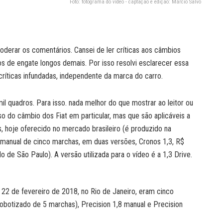
Foto: fotograma do vídeo - captação e edição: Márcio Salvo
oderar os comentários. Cansei de ler críticas aos câmbios
os de engate longos demais. Por isso resolvi esclarecer essa
ríticas infundadas, independente da marca do carro.
il quadros. Para isso. nada melhor do que mostrar ao leitor ou
uso do câmbio dos Fiat em particular, mas que são aplicáveis a
os, hoje oferecido no mercado brasileiro (é produzido na
 manual de cinco marchas, em duas versões, Cronos 1,3, R$
 de São Paulo). A versão utilizada para o vídeo é a 1,3 Drive.
 22 de fevereiro de 2018, no Rio de Janeiro, eram cinco
robotizado de 5 marchas), Precision 1,8 manual e Precision