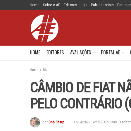
Home
Sobre o AE
Editores
Loja
Publieditoriais
Particip
HOME
EDITORES
AVALIAÇÕES
PORTAL AE
Home
BS
CÂMBIO DE FIAT N
PELO CONTRÁRIO (
por
Bob Sharp
17/04/2022
em
BS
,
Colunas
,
O editor