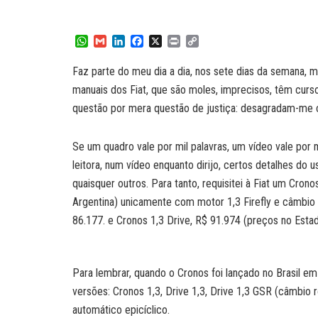
W
G
L
F
X
P
C
h
m
i
a
r
o
a
a
n
c
i
p
Faz parte do meu dia a dia, nos sete dias da semana, m
t
i
k
e
n
y
manuais dos Fiat, que são moles, imprecisos, têm curs
s
l
e
b
t
L
A
d
o
i
questão por mera questão de justiça: desagradam-me c
p
I
o
n
p
n
k
k
Se um quadro vale por mil palavras, um vídeo vale por m
leitora, num vídeo enquanto dirijo, certos detalhes do 
quaisquer outros. Para tanto, requisitei à Fiat um Cron
Argentina) unicamente com motor 1,3 Firefly e câmbio
86.177. e Cronos 1,3 Drive, R$ 91.974 (preços no Estado
Para lembrar, quando o Cronos foi lançado no Brasil em
versões: Cronos 1,3, Drive 1,3, Drive 1,3 GSR (câmbio 
automático epicíclico.