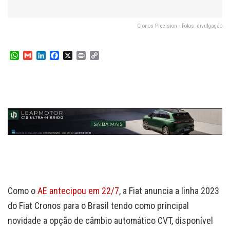
Cronos Precision - Fotos: divulgação
W
G
L
F
X
P
C
h
m
i
a
r
o
a
a
n
c
i
p
t
i
k
e
n
y
s
l
e
b
t
L
A
d
o
i
p
I
o
n
p
n
k
k
Como o
AE antecipou em 22/7
, a Fiat anuncia a linha 2023
do Fiat Cronos para o Brasil tendo como principal
novidade a opção de câmbio automático CVT, disponível