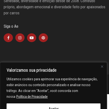
Seriedade, diversidade e emoção desde de 2008. Conteúdo
próprio, abordagem emocional e diversidade feito por apaixonados
por carros
Siga o Ae
Valorizamos sua privacidade
Utilizamos cookies para aprimorar sua experiência de navegação,
><(((º> 17
exibir anúncios ou conteúdo personalizado e analisar nosso
tráfego. Ao clicar em “Aceitar”, você concorda com
nossa
Política de Privacidade
Aceitar