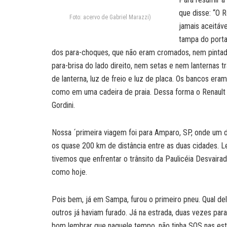
que disse: “O 
Foto: acervo de Gabriel Marazzi)
jamais aceitáve
tampa do porta
dos para-choques, que não eram cromados, nem pintado
para-brisa do lado direito, nem setas e nem lanternas t
de lanterna, luz de freio e luz de placa. Os bancos 
como em uma cadeira de praia. Dessa forma o Renault
Gordini.
Nossa ´primeira viagem foi para Amparo, SP, onde um de
os quase 200 km de distância entre as duas cidades. 
tivemos que enfrentar o trânsito da Paulicéia Desvaira
como hoje.
Pois bem, já em Sampa, furou o primeiro pneu. Qual de
outros já haviam furado. Já na estrada, duas vezes pa
bom lembrar que naquele tempo, não tinha SOS nas es