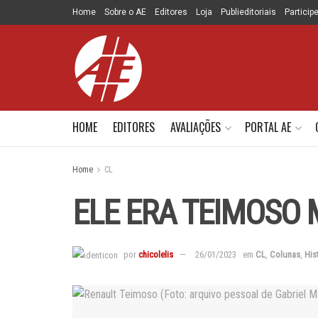
Home
Sobre o AE
Editores
Loja
Publieditoriais
Particip
HOME
EDITORES
AVALIAÇÕES
PORTAL AE
Home
CL
ELE ERA TEIMOSO
por
chicolelis
26/01/2023
em
CL
,
Colunas
,
His