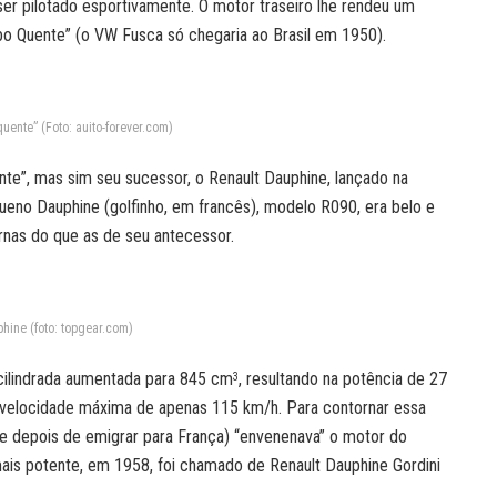
e ser pilotado esportivamente. O motor traseiro lhe rendeu um
abo Quente” (o VW Fusca só chegaria ao Brasil em 1950).
uente” (Foto: auito-forever.com)
ente”, mas sim seu sucessor, o Renault Dauphine, lançado na
ueno Dauphine (golfinho, em francês), modelo R090, era belo e
nas do que as de seu antecessor.
hine (foto: topgear.com)
ilindrada aumentada para 845 cm
, resultando na potência de 27
3
m velocidade máxima de apenas 115 km/h. Para contornar essa
ée depois de emigrar para França) “envenenava” o motor do
ais potente, em 1958, foi chamado de Renault Dauphine Gordini