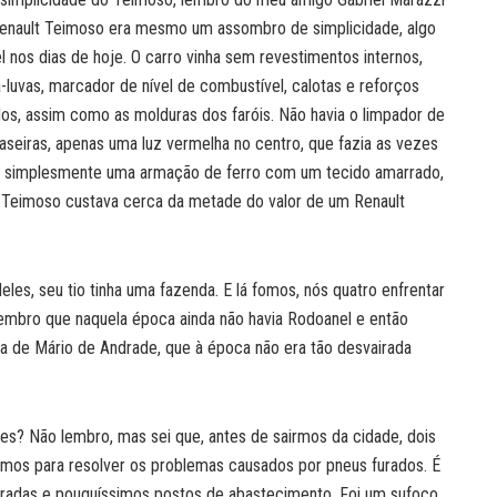
Renault Teimoso era mesmo um assombro de simplicidade, algo
l nos dias de hoje. O carro vinha sem revestimentos internos,
-luvas, marcador de nível de combustível, calotas e reforços
s, assim como as molduras dos faróis. Não havia o limpador de
raseiras, apenas uma luz vermelha no centro, que fazia as vezes
eram simplesmente uma armação de ferro com um tecido amarrado,
 Teimoso custava cerca da metade do valor de um Renault
les, seu tio tinha uma fazenda. E lá fomos, nós quatro enfrentar
Lembro que naquela época ainda não havia Rodoanel e então
da de Mário de Andrade, que à época não era tão desvairada
les? Não lembro, mas sei que, antes de sairmos da cidade, dois
ramos para resolver os problemas causados por pneus furados. É
tradas e pouquíssimos postos de abastecimento. Foi um sufoco