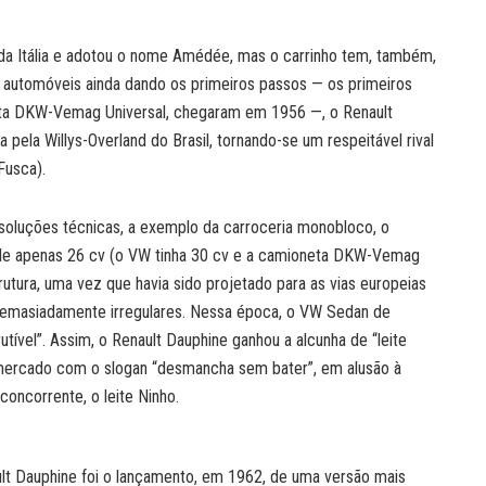
 da Itália e adotou o nome Amédée, mas o carrinho tem, também,
 de automóveis ainda dando os primeiros passos — os primeiros
neta DKW-Vemag Universal, chegaram em 1956 —, o Renault
ela Willys-Overland do Brasil, tornando-se um respeitável rival
Fusca).
oluções técnicas, a exemplo da carroceria monobloco, o
a de apenas 26 cv (o VW tinha 30 cv e a camioneta DKW-Vemag
utura, uma vez que havia sido projetado para as vias europeias
 demasiadamente irregulares. Nessa época, o VW Sedan de
tível”. Assim, o Renault Dauphine ganhou a alcunha de “leite
o mercado com o slogan “desmancha sem bater”, em alusão à
concorrente, o leite Ninho.
ult Dauphine foi o lançamento, em 1962, de uma versão mais