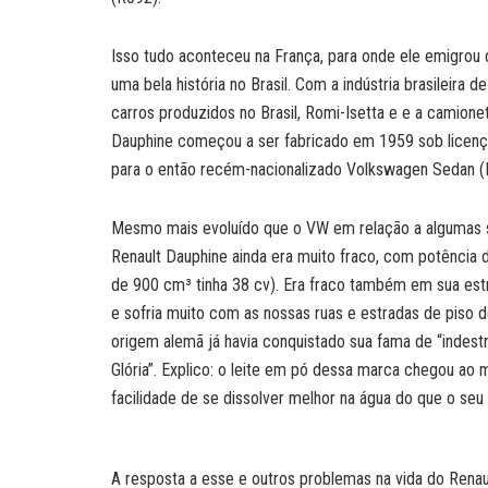
Isso tudo aconteceu na França, para onde ele emigrou
uma bela história no Brasil. Com a indústria brasileira
carros produzidos no Brasil, Romi-Isetta e e a camio
Dauphine começou a ser fabricado em 1959 sob licença p
para o então recém-nacionalizado Volkswagen Sedan (
Mesmo mais evoluído que o VW em relação a algumas s
Renault Dauphine ainda era muito fraco, com potênci
de 900 cm³ tinha 38 cv). Era fraco também em sua estr
e sofria muito com as nossas ruas e estradas de piso
origem alemã já havia conquistado sua fama de “indestru
Glória”. Explico: o leite em pó dessa marca chegou a
facilidade de se dissolver melhor na água do que o seu 
A resposta a esse e outros problemas na vida do Rena