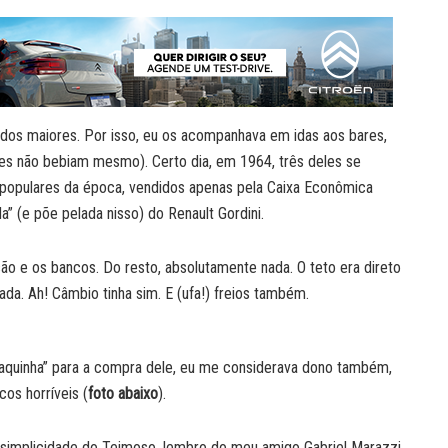
dos maiores. Por isso, eu os acompanhava em idas aos bares,
es não bebiam mesmo). Certo dia, em 1964, três deles se
s populares da época, vendidos apenas pela Caixa Econômica
da” (e põe pelada nisso) do Renault Gordini.
são e os bancos. Do resto, absolutamente nada. O teto era direto
ada. Ah! Câmbio tinha sim. E (ufa!) freios também.
“vaquinha” para a compra dele, eu me considerava dono também,
cos horríveis (
foto abaixo
).
 simplicidade do Teimoso, lembro do meu amigo Gabriel Marazzi