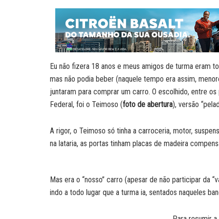
a
a
n
c
i
p
t
i
k
e
n
y
s
l
e
b
t
L
A
d
o
i
p
I
o
n
p
n
k
k
Eu não fizera 18 anos e meus amigos de turma eram to
mas não podia beber (naquele tempo era assim, menor
juntaram para comprar um carro. O escolhido, entre o
Federal, foi o Teimoso (
foto de abertura
), versão “pela
A rigor, o Teimoso só tinha a carroceria, motor, suspen
na lataria, as portas tinham placas de madeira compens
Mas era o “nosso” carro (apesar de não participar da 
indo a todo lugar que a turma ia, sentados naqueles ban
Para resumir a