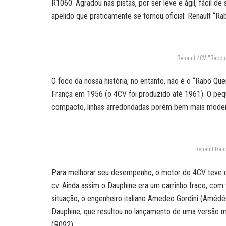
R1060. Agradou nas pistas, por ser leve e ágil, fácil d
apelido que praticamente se tornou oficial: Renault “R
Renault 4CV “Rabo q
O foco da nossa história, no entanto, não é o “Rabo Qu
França em 1956 (o 4CV foi produzido até 1961). O peq
compacto, linhas arredondadas porém bem mais moder
Renault Daup
Para melhorar seu desempenho, o motor do 4CV teve c
cv. Ainda assim o Dauphine era um carrinho fraco, co
situação, o engenheiro italiano Amedeo Gordini (Améd
Dauphine, que resultou no lançamento de uma versão m
(R092).