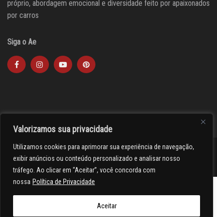
próprio, abordagem emocional e diversidade feito por apaixonados
por carros
Siga o Ae
Valorizamos sua privacidade
Utilizamos cookies para aprimorar sua experiência de navegação,
><(((º> 17
exibir anúncios ou conteúdo personalizado e analisar nosso
tráfego. Ao clicar em “Aceitar”, você concorda com
nossa
Política de Privacidade
Aceitar