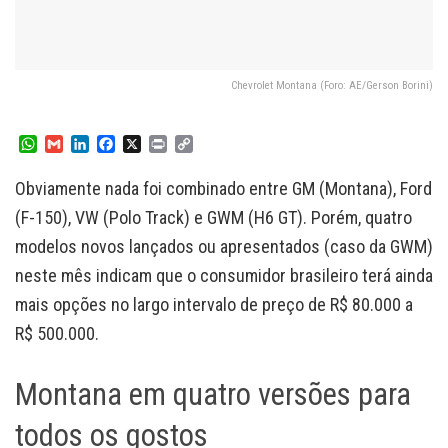
Chevrolet Montana (Foro: AE/Gerson Borini)
W
G
L
F
X
P
C
h
m
i
a
r
o
a
a
n
c
i
p
Obviamente nada foi combinado entre GM (Montana), Ford
t
i
k
e
n
y
s
l
e
b
t
L
(F-150), VW (Polo Track) e GWM (H6 GT). Porém, quatro
A
d
o
i
modelos novos lançados ou apresentados (caso da GWM)
p
I
o
n
p
n
k
k
neste mês indicam que o consumidor brasileiro terá ainda
mais opções no largo intervalo de preço de R$ 80.000 a
R$ 500.000.
Montana em quatro versões para
todos os gostos