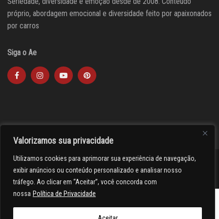
Seriedade, diversidade e emoção desde de 2008. Conteúdo
próprio, abordagem emocional e diversidade feito por apaixonados
por carros
Siga o Ae
Valorizamos sua privacidade
Utilizamos cookies para aprimorar sua experiência de navegação,
><(((º> 17
exibir anúncios ou conteúdo personalizado e analisar nosso
tráfego. Ao clicar em “Aceitar”, você concorda com
nossa
Política de Privacidade
Aceitar