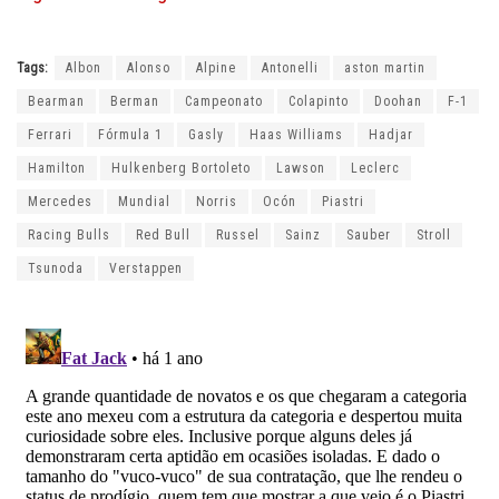
Tags:
Albon
Alonso
Alpine
Antonelli
aston martin
Bearman
Berman
Campeonato
Colapinto
Doohan
F-1
Ferrari
Fórmula 1
Gasly
Haas Williams
Hadjar
Hamilton
Hulkenberg Bortoleto
Lawson
Leclerc
Mercedes
Mundial
Norris
Ocón
Piastri
Racing Bulls
Red Bull
Russel
Sainz
Sauber
Stroll
Tsunoda
Verstappen