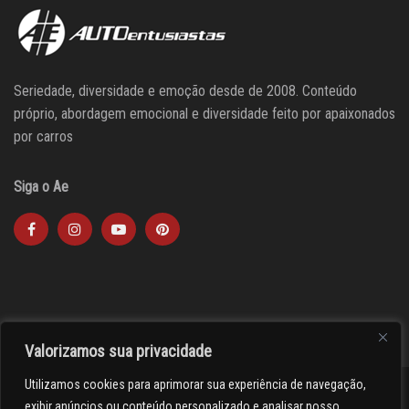
Seriedade, diversidade e emoção desde de 2008. Conteúdo
próprio, abordagem emocional e diversidade feito por apaixonados
por carros
Siga o Ae
Valorizamos sua privacidade
Utilizamos cookies para aprimorar sua experiência de navegação,
><(((º> 17
exibir anúncios ou conteúdo personalizado e analisar nosso