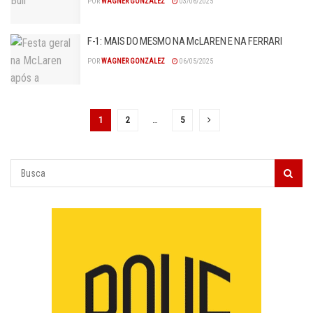
POR
WAGNER GONZALEZ
03/06/2025
F-1: MAIS DO MESMO NA McLAREN E NA FERRARI
POR
WAGNER GONZALEZ
06/05/2025
1
2
…
5