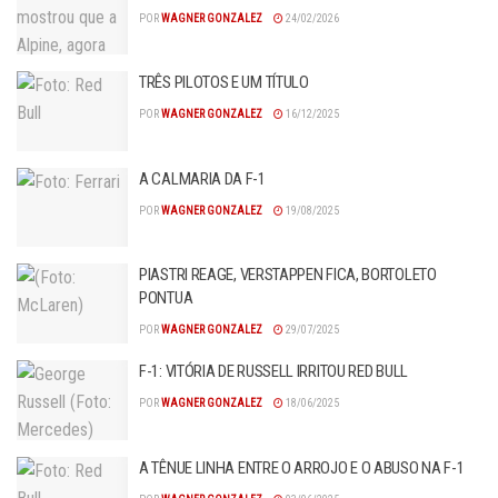
POR
WAGNER GONZALEZ
24/02/2026
TRÊS PILOTOS E UM TÍTULO
POR
WAGNER GONZALEZ
16/12/2025
A CALMARIA DA F-1
POR
WAGNER GONZALEZ
19/08/2025
PIASTRI REAGE, VERSTAPPEN FICA, BORTOLETO
PONTUA
POR
WAGNER GONZALEZ
29/07/2025
F-1: VITÓRIA DE RUSSELL IRRITOU RED BULL
POR
WAGNER GONZALEZ
18/06/2025
A TÊNUE LINHA ENTRE O ARROJO E O ABUSO NA F-1