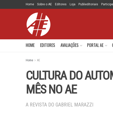
Home
Sobre o AE
Editores
Loja
Publieditoriais
Particip
HOME
EDITORES
AVALIAÇÕES
PORTAL AE
Home
AE
CULTURA DO AUTO
MÊS NO AE
A REVISTA DO GABRIEL MARAZZI