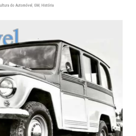
ultura do Automóvel
,
GM
,
História