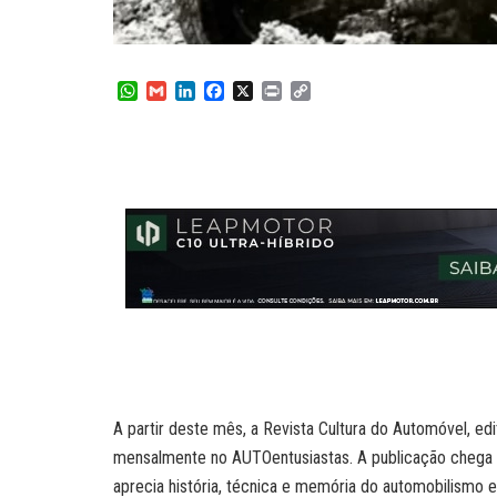
W
G
L
F
X
P
C
h
m
i
a
r
o
a
a
n
c
i
p
t
i
k
e
n
y
s
l
e
b
t
L
A
d
o
i
p
I
o
n
p
n
k
k
A partir deste mês, a Revista Cultura do Automóvel, edi
mensalmente no AUTOentusiastas. A publicação chega 
aprecia história, técnica e memória do automobilismo 