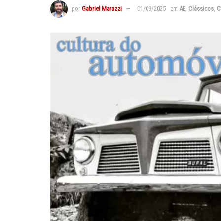
por
Gabriel Marazzi
01/09/2025
em
AE
,
Clássicos
,
C