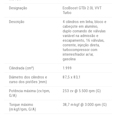
Designação
EcoBoost GTDi 2.0L VVT
Turbo
Descrição
4 cilindros em linha, bloco e
cabeçote em alumínio,
duplo comando de válvulas
variável na admissão e
escapamento, 16 válvulas,
corrente, injeção direta,
turbocompressor com
interresfriador ar/ar,
gasolina
Cilindrada (cm³)
1.999
Diâmetro dos cilindros e
87,5 x 83,1
curso dos pistões )mm)
Potência máxima (cv/rpm,
253 cv @ 5.500 rpm (G)
G/A)
Torque máximo
38,7 m·kgf @ 3.000 rpm (G)
(m·kgf/rpm, G/A)