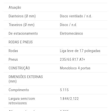
Atuação
Dianteiros (Ø mm)
Disco ventilado / n.d.
Traseiros (Ø mm)
Disco / n.d.
De estacionamento
Eletromecânico
RODAS E PNEUS
Rodas
Liga leve de 17 polegadas
Pneus
235/65 R17 AT+
CONSTRUÇÃO
Monobloco 4 portas
DIMENSÕES EXTERNAS
(mm)
Comprimento
5.115
Largura sem/com
1.844/2.122
retrovisores