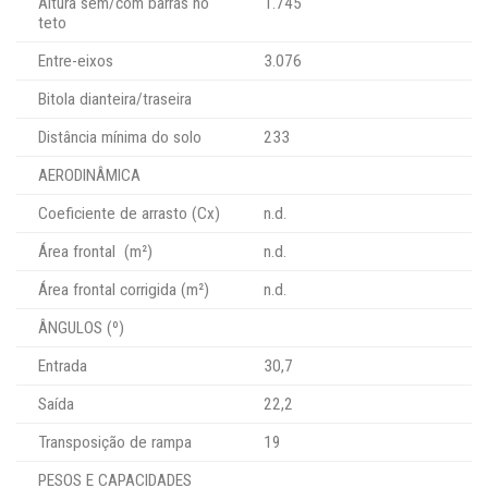
Altura sem/com barras no
1.745
teto
Entre-eixos
3.076
Bitola dianteira/traseira
Distância mínima do solo
233
AERODINÂMICA
Coeficiente de arrasto (Cx)
n.d.
Área frontal (m²)
n.d.
Área frontal corrigida (m²)
n.d.
ÂNGULOS (º)
Entrada
30,7
Saída
22,2
Transposição de rampa
19
PESOS E CAPACIDADES