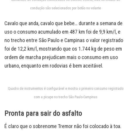
condução são selecionados por botão no volante
Cavalo que anda, cavalo que bebe… durante a semana de
uso o consumo acumulado em 487 km foi de 9,9 km/l, e
no trecho entre São Paulo e Campinas o valor registrado
foi de 12,2 km/l, mostrando que os 1.744 kg de peso em
ordem de marcha prejudicam mais o consumo em uso
urbano, enquanto em rodovias é bem aceitável.
Quadro de instrumentos é configurável e mostra o primeiro consumo registrado
com a picape no trecho São Paulo-Campinas
Pronta para sair do asfalto
É claro que o sobrenome Tremor não foi colocado à toa.