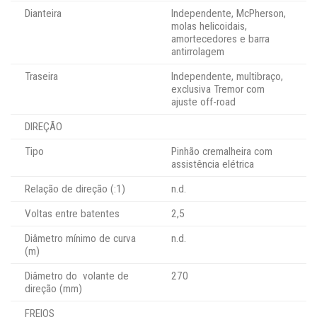
Dianteira
Independente, McPherson,
molas helicoidais,
amortecedores e barra
antirrolagem
Traseira
Independente, multibraço,
exclusiva Tremor com
ajuste off-road
DIREÇÃO
Tipo
Pinhão cremalheira com
assistência elétrica
Relação de direção (:1)
n.d.
Voltas entre batentes
2,5
Diâmetro mínimo de curva
n.d.
(m)
Diâmetro do volante de
270
direção (mm)
FREIOS