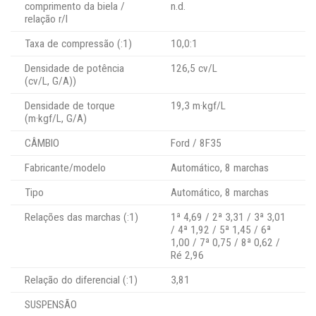
comprimento da biela /
n.d.
relação r/l
Taxa de compressão (:1)
10,0:1
Densidade de potência
126,5 cv/L
(cv/L, G/A))
Densidade de torque
19,3 m·kgf/L
(m·kgf/L, G/A)
CÂMBIO
Ford / 8F35
Fabricante/modelo
Automático, 8 marchas
Tipo
Automático, 8 marchas
Relações das marchas (:1)
1ª 4,69 / 2ª 3,31 / 3ª 3,01
/ 4ª 1,92 / 5ª 1,45 / 6ª
1,00 / 7ª 0,75 / 8ª 0,62 /
Ré 2,96
Relação do diferencial (:1)
3,81
SUSPENSÃO