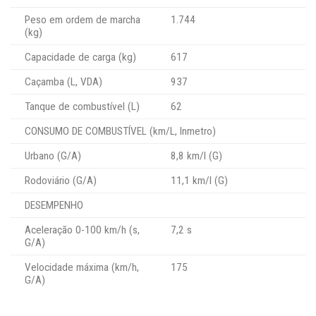
Peso em ordem de marcha
1.744
(kg)
Capacidade de carga (kg)
617
Caçamba (L, VDA)
937
Tanque de combustível (L)
62
CONSUMO DE COMBUSTÍVEL (km/L, Inmetro)
Urbano (G/A)
8,8 km/l (G)
Rodoviário (G/A)
11,1 km/l (G)
DESEMPENHO
Aceleração 0-100 km/h (s,
7,2 s
G/A)
Velocidade máxima (km/h,
175
G/A)