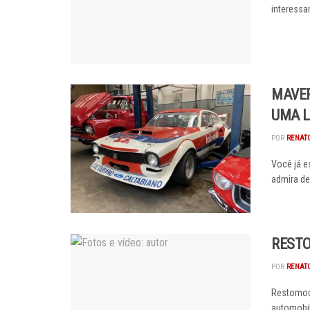
interessan
MAVER
UMA L
POR
RENAT
Você já e
admira de
RESTO
POR
RENAT
Restomod
automobilí