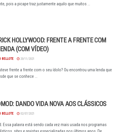
te, pois a picape traz justamente aquilo que muitos ...
ICK HOLLYWOOD: FRENTE A FRENTE COM
ENDA (COM VÍDEO)
O BELLOTE
20/11/2021
steve frente a frente com o seu ídolo? Ou encontrou uma lenda que
sde que se conhece ...
MOD: DANDO VIDA NOVA AOS CLÁSSICOS
O BELLOTE
02/07/2021
. Essa palavra está sendo cada vez mais usada nos programas
sticos, sites e revistas especializadas nos últimos anos. De ...