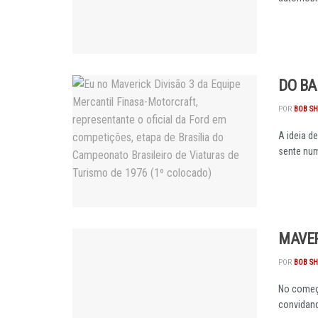
DO BA
POR
BOB S
A ideia de
sente numa
MAVER
POR
BOB S
No começo
convidando