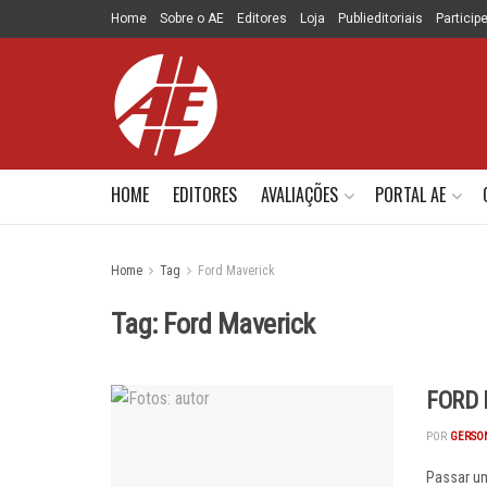
Home
Sobre o AE
Editores
Loja
Publieditoriais
Particip
HOME
EDITORES
AVALIAÇÕES
PORTAL AE
Home
Tag
Ford Maverick
Tag:
Ford Maverick
FORD 
POR
GERSON
Passar um