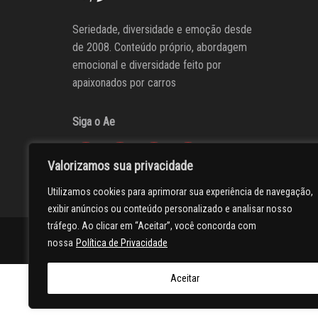
Seriedade, diversidade e emoção desde
de 2008. Conteúdo próprio, abordagem
emocional e diversidade feito por
apaixonados por carros
Siga o Ae
Valorizamos sua privacidade
Utilizamos cookies para aprimorar sua experiência de navegação,
exibir anúncios ou conteúdo personalizado e analisar nosso
tráfego. Ao clicar em “Aceitar”, você concorda com
AUTOentusiastas
Editores
Participe do AE
Anuncie
nossa
Política de Privacidade
Aceitar