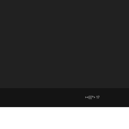
><(((º> 17