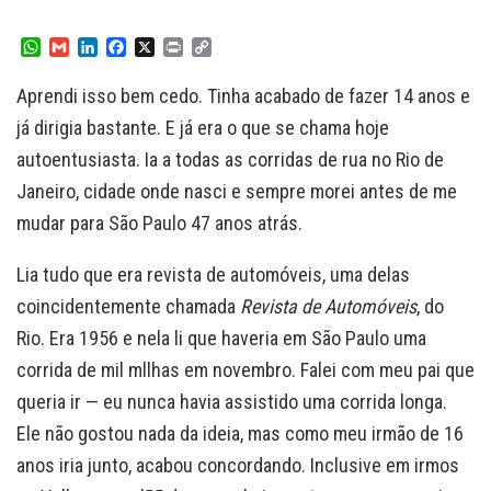
W
G
L
F
X
P
C
h
m
i
a
r
o
a
a
n
c
i
p
Aprendi isso bem cedo. Tinha acabado de fazer 14 anos e
t
i
k
e
n
y
s
l
e
b
t
L
já dirigia bastante. E já era o que se chama hoje
A
d
o
i
autoentusiasta. Ia a todas as corridas de rua no Rio de
p
I
o
n
p
n
k
k
Janeiro, cidade onde nasci e sempre morei antes de me
mudar para São Paulo 47 anos atrás.
Lia tudo que era revista de automóveis, uma delas
coincidentemente chamada
Revista de Automóveis
, do
Rio. Era 1956 e nela li que haveria em São Paulo uma
corrida de mil mllhas em novembro. Falei com meu pai que
queria ir — eu nunca havia assistido uma corrida longa.
Ele não gostou nada da ideia, mas como meu irmão de 16
anos iria junto, acabou concordando. Inclusive em irmos