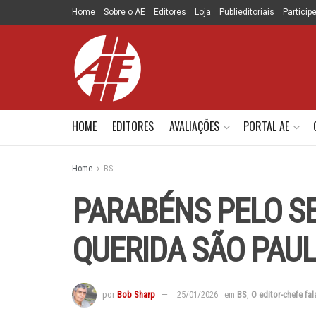
Home
Sobre o AE
Editores
Loja
Publieditoriais
Particip
HOME
EDITORES
AVALIAÇÕES
PORTAL AE
Home
BS
PARABÉNS PELO SE
QUERIDA SÃO PAUL
por
Bob Sharp
25/01/2026
em
BS
,
O editor-chefe fal