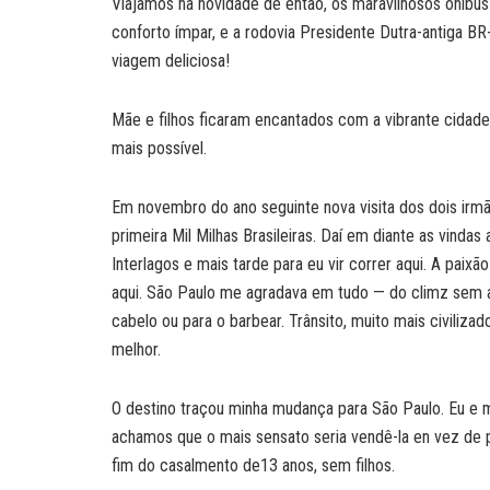
Viajamos na novidade de então, os maravilhosos ônibu
conforto ímpar, e a rodovia Presidente Dutra-antiga BR
viagem deliciosa!
Mãe e filhos ficaram encantados com a vibrante cidad
mais possível.
Em novembro do ano seguinte nova visita dos dois irm
primeira Mil Milhas Brasileiras. Daí em diante as vind
Interlagos e mais tarde para eu vir correr aqui. A paixã
aqui. São Paulo me agradava em tudo — do climz sem a 
cabelo ou para o barbear. Trânsito, muito mais civiliza
melhor.
O destino traçou minha mudança para São Paulo. Eu e
achamos que o mais sensato seria vendê-la en vez de p
fim do casalmento de13 anos, sem filhos.