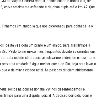
s GM da Viação Cometa com ar-condicionado e molas a ar, de
-3, estva totalmente asfaltade e de pista dupla até o km 47. Que
e. Tínhamos um amigo lá que nos ciceroneou para conhecê-la o
ãos, desta vez com um primo e um amigo, para assistirmos à
as a São Paulo tornaram-se mais frequentes devido às corridas em
o por esta cidade só crescia, assolava-me a ideia de un dia morar
perversa umidade à água melhor que a do Rio, seja para lavar o
do que o da minha cidade natal. As pessoas dirigiam nitidamente
 meus sócios na concessionária VW nos desentendemos e
artirmos para uma disputa judicial. A decisão coincidiu com o