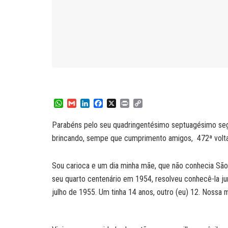
W
G
L
F
X
P
C
h
m
i
a
r
o
a
a
n
c
i
p
Parabéns pelo seu quadringentésimo septuagésimo segu
t
i
k
e
n
y
brincando, sempe que cumprimento amigos, 472ª volta
s
l
e
b
t
L
A
d
o
i
p
I
o
n
Sou carioca e um dia minha mãe, que não conhecia São P
p
n
k
k
seu quarto centenário em 1954, resolveu conhecê-la ju
julho de 1955. Um tinha 14 anos, outro (eu) 12. Nossa 