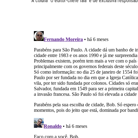
A coluna “O editor-chefe fala” é de exclusiva responsabi