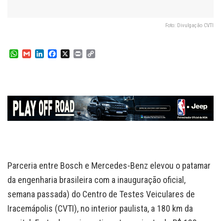
Foto: Divulgação CVTI
W
G
L
F
X
P
C
h
m
i
a
r
o
a
a
n
c
i
p
t
i
k
e
n
y
s
l
e
b
t
L
A
d
o
i
p
I
o
n
p
n
k
k
Parceria entre Bosch e Mercedes-Benz elevou o patamar
da engenharia brasileira com a inauguração oficial,
semana passada) do Centro de Testes Veiculares de
Iracemápolis (CVTI), no interior paulista, a 180 km da