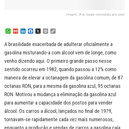
Imagem: IA do Google comandada pelo autor
W
G
L
F
X
P
C
h
m
i
a
r
o
a
a
n
c
i
p
A brasilidade exacerbada de adulterar oficialmente a
t
i
k
e
n
y
s
l
e
b
t
L
gasolina misturando-a com álcool vem de longe, como
A
d
o
i
venho dizendo aqui. O primeiro grande passo nesse
p
I
o
n
p
n
k
k
sentido ocorreu em 1982, quando passou a 12% como
maneira de elevar a octanagem da gasolina comum, de 87
octanas RON, para a mesma da gasolina azul, 95 octanas
RON. Motivou a mudança a eliminação da gasolina azul
para aumentar a capacidade dos postos para vender
álcool. Os carros a álcool, lançados no final de 1979,
tornavam-se rapidamente cada vez mais numerosos,
enquanto a produção e vendas de carros a gasolina caía