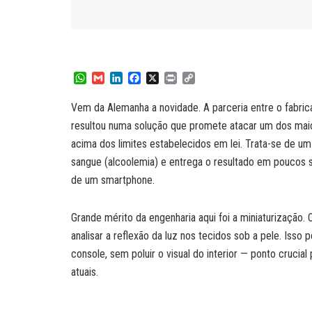
W
G
L
F
X
P
C
h
m
i
a
r
o
a
a
n
c
i
p
Vem da Alemanha a novidade. A parceria entre o fabric
t
i
k
e
n
y
resultou numa solução que promete atacar um dos maiore
s
l
e
b
t
L
A
d
o
i
acima dos limites estabelecidos em lei. Trata-se de 
p
I
o
n
sangue (alcoolemia) e entrega o resultado em poucos s
p
n
k
k
de um smartphone.
Grande mérito da engenharia aqui foi a miniaturização. O 
analisar a reflexão da luz nos tecidos sob a pele. Isso 
console, sem poluir o visual do interior — ponto crucia
atuais.