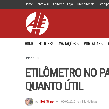
Home
Sobre o AE
Editores
Loja
Publieditoriais
Particip
HOME
EDITORES
AVALIAÇÕES
PORTAL AE
Home
BS
ETILÔMETRO NO PA
QUANTO ÚTIL
por
Bob Sharp
06/05/2026
em
BS
,
Notícias