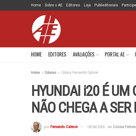
Home
Sobre o AE
Editores
Loja
Publieditoriais
Particip
HOME
EDITORES
AVALIAÇÕES
PORTAL AE
Home
Colunas
Coluna Fernando Calmon
HYUNDAI i20 É UM
NÃO CHEGA A SER 
por
Fernando Calmon
18/06/2026
em
Coluna Ferna