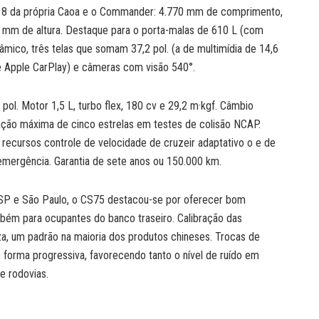
 8 da própria Caoa e o Commander: 4.770 mm de comprimento,
 mm de altura. Destaque para o porta-malas de 610 L (com
âmico, três telas que somam 37,2 pol. (a de multimídia de 14,6
e Apple CarPlay) e câmeras com visão 540°.
ol. Motor 1,5 L, turbo flex, 180 cv e 29,2 m·kgf. Câmbio
cação máxima de cinco estrelas em testes de colisão NCAP.
s recursos controle de velocidade de cruzeir adaptativo o e de
mergência. Garantia de sete anos ou 150.000 km.
SP e São Paulo, o CS75 destacou-se por oferecer bom
bém para ocupantes do banco traseiro. Calibração das
, um padrão na maioria dos produtos chineses. Trocas de
forma progressiva, favorecendo tanto o nível de ruído em
e rodovias.