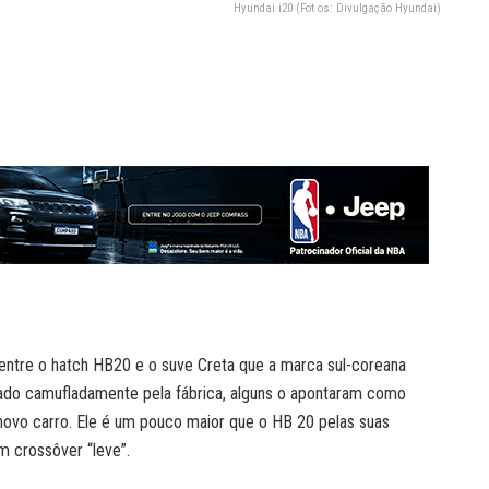
Hyundai i20 (Fot os: Divulgação Hyundai)
entre o hatch HB20 e o suve Creta que a marca sul-coreana
ado camufladamente pela fábrica, alguns o apontaram como
novo carro. Ele é um pouco maior que o HB 20 pelas suas
 crossôver “leve”.