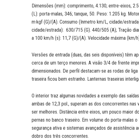
Dimensões (mm): comprimento, 4.130; entre-eixos, 2.58
(L): porta-malas, 346; tanque, 50. Peso: 1.205 kg. Motor
m·kgf (G)/(A). Consumo (Inmetro km/L, cidade/estrada)
cidade/estrada): 630/715 (G). 440/505 (A); Tração dia
a 100 km/h (s): 11,7 (G)/(A). Velocidade máxima (km/h)
Versões de entrada (duas, das seis disponíveis) têm a
cerca de um terço menores. A visão 3/4 de frente imp
dimensionados. De perfil destacam-se as rodas de liga
traseira ficou bem estranho. Lanternas traseiras interli
O interior traz algumas novidades a exemplo das saídas 
ambas de 12,3 pol., superam as dos concorrentes nas 
ser melhores. Distância entre eixos, um pouco maior d
pernas no banco traseiro. Em volume do porta-malas o 
segurança ativa e sistemas avançados de assistência ao
dobro dos três concorrentes.