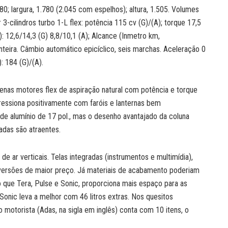
0; largura, 1.780 (2.045 com espelhos); altura, 1.505. Volumes
 3-cilindros turbo 1-L flex: potência 115 cv (G)/(A); torque 17,5
: 12,6/14,3 (G) 8,8/10,1 (A); Alcance (Inmetro km,
nteira. Câmbio automático epicíclico, seis marchas. Aceleração 0
: 184 (G)/(A).
penas motores flex de aspiração natural com potência e torque
ressiona positivamente com faróis e lanternas bem
 de alumínio de 17 pol., mas o desenho avantajado da coluna
gadas são atraentes.
de ar verticais. Telas integradas (instrumentos e multimídia),
versões de maior preço. Já materiais de acabamento poderiam
o que Tera, Pulse e Sonic, proporciona mais espaço para as
Sonic leva a melhor com 46 litros extras. Nos quesitos
 motorista (Adas, na sigla em inglês) conta com 10 itens, o