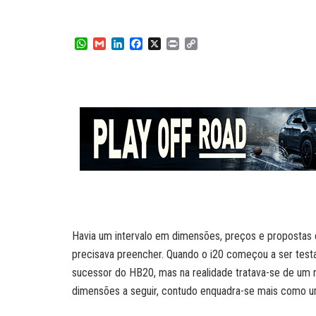
W
G
L
F
X
P
C
h
m
i
a
r
o
a
a
n
c
i
p
t
i
k
e
n
y
s
l
e
b
t
L
A
d
o
i
p
I
o
n
p
n
k
k
Havia um intervalo em dimensões, preços e propostas 
precisava preencher. Quando o i20 começou a ser test
sucessor do HB20, mas na realidade tratava-se de um 
dimensões a seguir, contudo enquadra-se mais como um