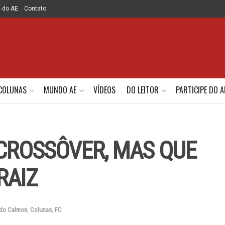
e do AE
Contato
COLUNAS
MUNDO AE
VÍDEOS
DO LEITOR
PARTICIPE DO A
 CROSSÔVER, MAS QUE
RAIZ
ndo Calmon
,
Colunas
,
FC