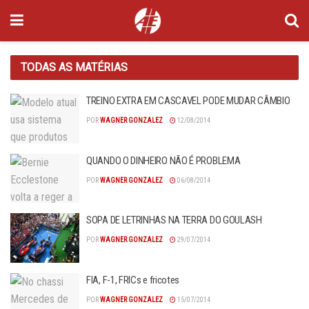
TODAS AS MATÉRIAS
TREINO EXTRA EM CASCAVEL PODE MUDAR CÂMBIO
POR
WAGNER GONZALEZ
12/08/2014
QUANDO O DINHEIRO NÃO É PROBLEMA
POR
WAGNER GONZALEZ
06/08/2014
SOPA DE LETRINHAS NA TERRA DO GOULASH
POR
WAGNER GONZALEZ
29/07/2014
FIA, F-1, FRICs e fricotes
POR
WAGNER GONZALEZ
15/07/2014