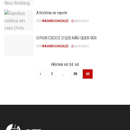
A história se repete
POR
WAGNER GONZALEZ
08/07/2014
O PIOR CEGO É O QUE NÃO QUER VER
POR
WAGNER GONZALEZ
02/07/2014
PÁGINA 60 DE 60
1
…
59
60