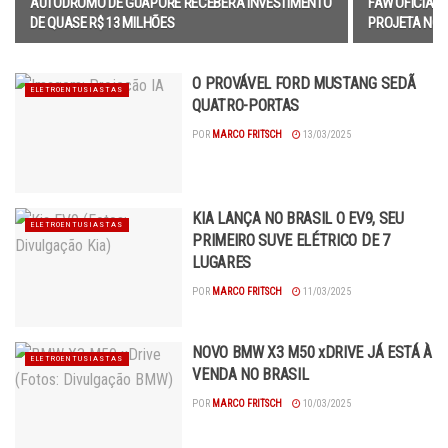
AUTÓDROMO DE GUAPORÉ RECEBERÁ INVESTIMENTO
FAW OFICIAL
DE QUASE R$ 13 MILHÕES
PROJETA NOV
O PROVÁVEL FORD MUSTANG SEDÃ
ELETROENTUSIASTAS
QUATRO-PORTAS
POR
MARCO FRITSCH
13/03/2025
KIA LANÇA NO BRASIL O EV9, SEU
ELETROENTUSIASTAS
PRIMEIRO SUVE ELÉTRICO DE 7
LUGARES
POR
MARCO FRITSCH
11/03/2025
NOVO BMW X3 M50 xDRIVE JÁ ESTÁ À
ELETROENTUSIASTAS
VENDA NO BRASIL
POR
MARCO FRITSCH
10/03/2025