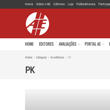
Home
Sobre o AE
Editores
Loja
Publieditoriais
Particip
HOME
EDITORES
AVALIAÇÕES
PORTAL AE
Home
Category
Ex-editores
PK
PK