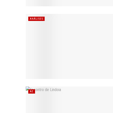
ANÁLISES
AE