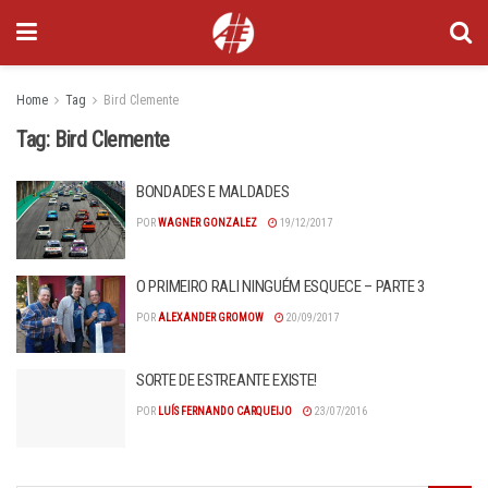
Home
Tag
Bird Clemente
Tag:
Bird Clemente
BONDADES E MALDADES
POR
WAGNER GONZALEZ
19/12/2017
O PRIMEIRO RALI NINGUÉM ESQUECE – PARTE 3
POR
ALEXANDER GROMOW
20/09/2017
SORTE DE ESTREANTE EXISTE!
POR
LUÍS FERNANDO CARQUEIJO
23/07/2016