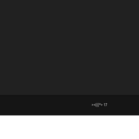
><(((º> 17