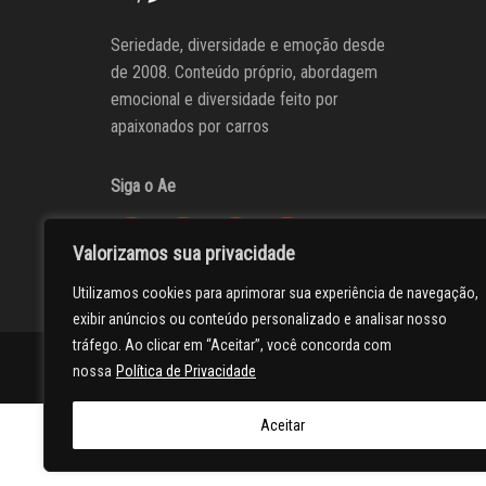
Seriedade, diversidade e emoção desde
de 2008. Conteúdo próprio, abordagem
emocional e diversidade feito por
apaixonados por carros
Siga o Ae
Valorizamos sua privacidade
Utilizamos cookies para aprimorar sua experiência de navegação,
exibir anúncios ou conteúdo personalizado e analisar nosso
tráfego. Ao clicar em “Aceitar”, você concorda com
AUTOentusiastas
Editores
Participe do AE
Anuncie
nossa
Política de Privacidade
Aceitar