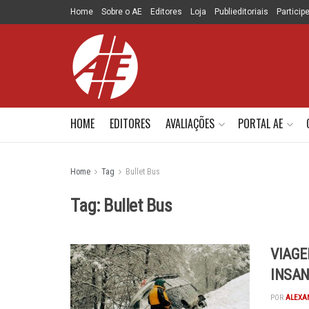
Home
Sobre o AE
Editores
Loja
Publieditoriais
Particip
HOME
EDITORES
AVALIAÇÕES
PORTAL AE
Home
Tag
Bullet Bus
Tag:
Bullet Bus
VIAGE
INSAN
POR
ALEXA