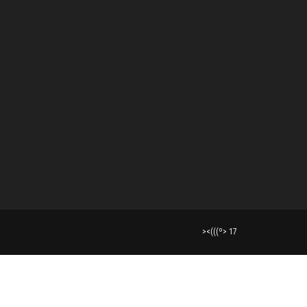
><(((º> 17