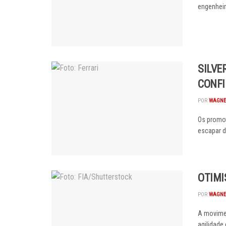
engenheir
SILVE
CONF
POR
WAGNE
Os promo
escapar d
OTIMI
POR
WAGNE
A movimen
agilidade