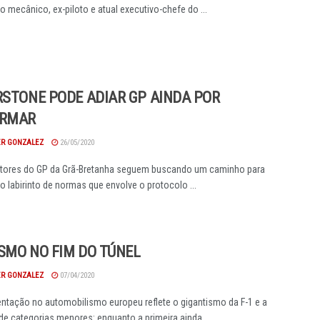
o mecânico, ex-piloto e atual executivo-chefe do ...
RSTONE PODE ADIAR GP AINDA POR
IRMAR
R GONZALEZ
26/05/2020
tores do GP da Grã-Bretanha seguem buscando um caminho para
o labirinto de normas que envolve o protocolo ...
SMO NO FIM DO TÚNEL
R GONZALEZ
07/04/2020
tação no automobilismo europeu reflete o gigantismo da F-1 e a
 de categorias menores: enquanto a primeira ainda ...