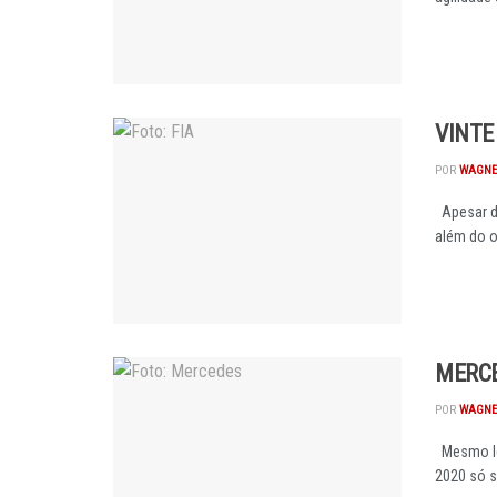
VINTE
POR
WAGNE
Apesar de
além do on
MERCE
POR
WAGNE
Mesmo le
2020 só s