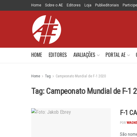
Home
Sobre o AE
Editores
Loja
Publieditoriais
Particip
HOME
EDITORES
AVALIAÇÕES
PORTAL AE
Home
Tag
Campeonato Mundial de F-1 2020
Tag:
Campeonato Mundial de F-1 
F-1 C
POR
WAGNE
São nomes