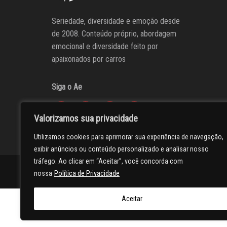
Seriedade, diversidade e emoção desde
de 2008. Conteúdo próprio, abordagem
emocional e diversidade feito por
apaixonados por carros
Siga o Ae
Valorizamos sua privacidade
Utilizamos cookies para aprimorar sua experiência de navegação,
exibir anúncios ou conteúdo personalizado e analisar nosso
tráfego. Ao clicar em “Aceitar”, você concorda com
AUTOentusiastas
Editores
Participe do AE
Anuncie
nossa
Política de Privacidade
Aceitar