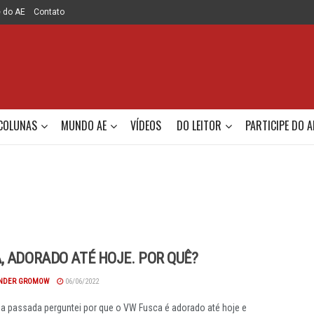
e do AE
Contato
COLUNAS
MUNDO AE
VÍDEOS
DO LEITOR
PARTICIPE DO A
, ADORADO ATÉ HOJE. POR QUÊ?
NDER GROMOW
06/06/2022
 passada perguntei por que o VW Fusca é adorado até hoje e