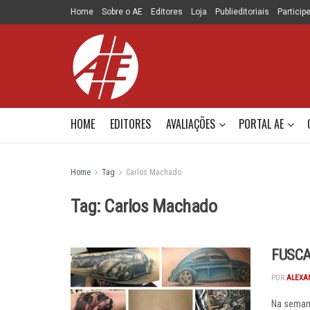
Home
Sobre o AE
Editores
Loja
Publieditoriais
Particip
HOME
EDITORES
AVALIAÇÕES
PORTAL AE
Home
Tag
Carlos Machado
Tag:
Carlos Machado
FUSCA
POR
ALEXA
Na semana