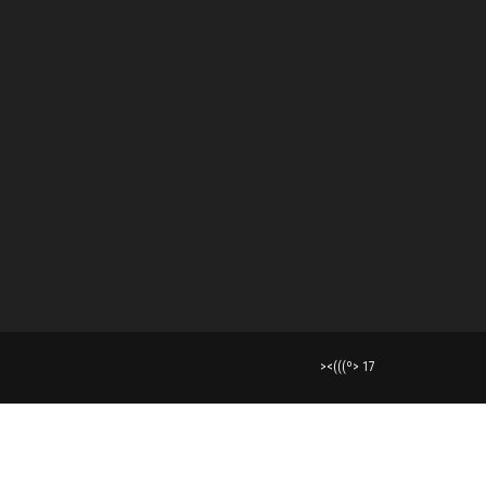
><(((º> 17