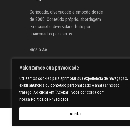
Seriedade, diversidade e emoção desde
de 2008. Conteúdo próprio, abordagem
emocional e diversidade feito por
apaixonados por carros
Siga o Ae
Valorizamos sua privacidade
Utilizamos cookies para aprimorar sua experiência de navegação,
exibir anúncios ou conteúdo personalizado e analisar nosso
tráfego. Ao clicar em “Aceitar”, você concorda com
AUTOentusiastas
Editores
Participe do AE
Anuncie
nossa
Política de Privacidade
Aceitar