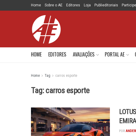
Home
Sobre o AE
Editores
Loja
Publieditoriais
Particip
HOME
EDITORES
AVALIAÇÕES
PORTAL AE
Home
Tag
carros esporte
Tag:
carros esporte
LOTUS
EMIRA
POR
ANDER