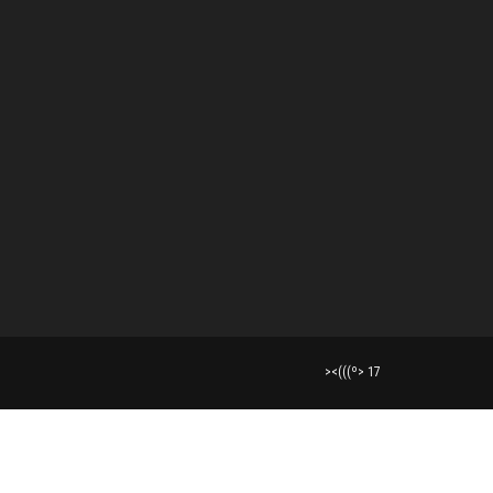
><(((º> 17