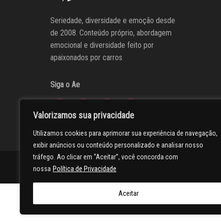
Seriedade, diversidade e emoção desde
de 2008. Conteúdo próprio, abordagem
emocional e diversidade feito por
apaixonados por carros
Siga o Ae
Valorizamos sua privacidade
Utilizamos cookies para aprimorar sua experiência de navegação,
exibir anúncios ou conteúdo personalizado e analisar nosso
tráfego. Ao clicar em “Aceitar”, você concorda com
AUTOentusiastas
Editores
Participe do AE
Anuncie
nossa
Política de Privacidade
Aceitar