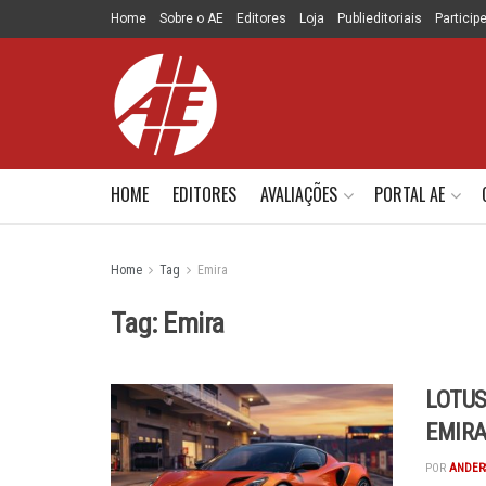
Home
Sobre o AE
Editores
Loja
Publieditoriais
Particip
HOME
EDITORES
AVALIAÇÕES
PORTAL AE
Home
Tag
Emira
Tag:
Emira
LOTUS
EMIRA
POR
ANDER