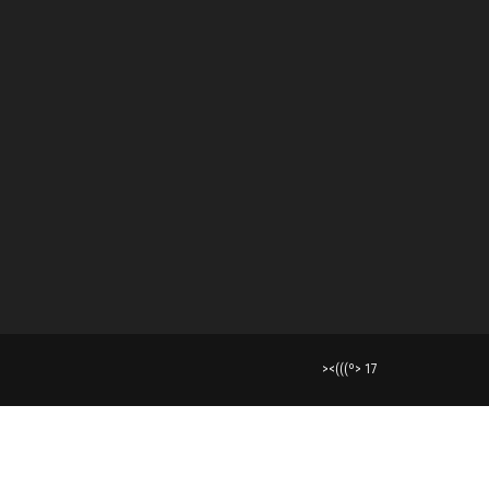
><(((º> 17