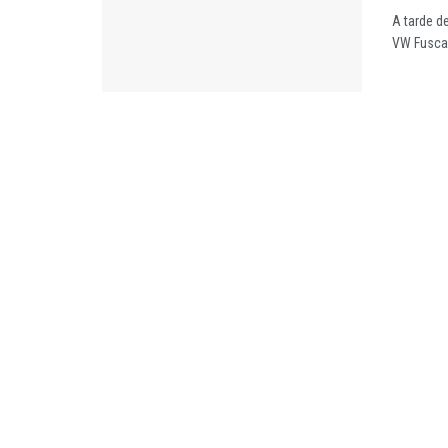
A tarde d
VW Fusca n