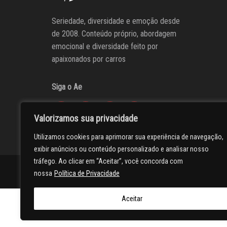
Seriedade, diversidade e emoção desde
de 2008. Conteúdo próprio, abordagem
emocional e diversidade feito por
apaixonados por carros
Siga o Ae
Valorizamos sua privacidade
Utilizamos cookies para aprimorar sua experiência de navegação,
exibir anúncios ou conteúdo personalizado e analisar nosso
tráfego. Ao clicar em “Aceitar”, você concorda com
AUTOentusiastas
Editores
Participe do AE
Anuncie
nossa
Política de Privacidade
Aceitar