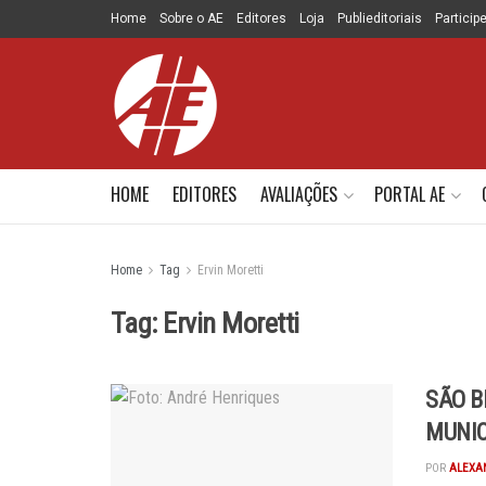
Home
Sobre o AE
Editores
Loja
Publieditoriais
Particip
HOME
EDITORES
AVALIAÇÕES
PORTAL AE
Home
Tag
Ervin Moretti
Tag:
Ervin Moretti
SÃO B
MUNIC
POR
ALEXA