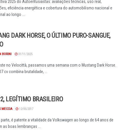
tiva 2025 do Autoentusiastas: avaliações técnicas, uso real,
es, eficiência energética e cobertura do automobilismo nacional e
nal ao longo ...
NG DARK HORSE, O ÚLTIMO PURO-SANGUE,
O
 BORINI
01/11/2025
este no Velocittà, passamos uma semana com o Mustang Dark Horse.
7 cv combina brutalidade, ...
2, LEGÍTIMO BRASILEIRO
S MECCIA
12/05/2017
 parte, é patente a vitalidade da Volkswagen ao longo de 64 anos de
om as boas lembranças ...