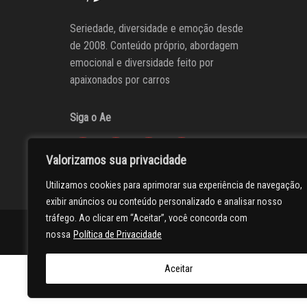
Seriedade, diversidade e emoção desde
de 2008. Conteúdo próprio, abordagem
emocional e diversidade feito por
apaixonados por carros
Siga o Ae
Valorizamos sua privacidade
Utilizamos cookies para aprimorar sua experiência de navegação,
exibir anúncios ou conteúdo personalizado e analisar nosso
tráfego. Ao clicar em “Aceitar”, você concorda com
AUTOentusiastas
Editores
Participe do AE
Anuncie
nossa
Política de Privacidade
Aceitar