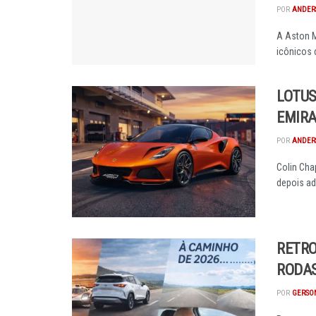
POR
ANDER
A Aston 
icônicos 
LOTUS
EMIRA
POR
ANDER
Colin Cha
depois ad
RETRO
RODA
POR
GERSON