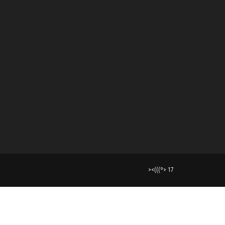
><(((º> 17