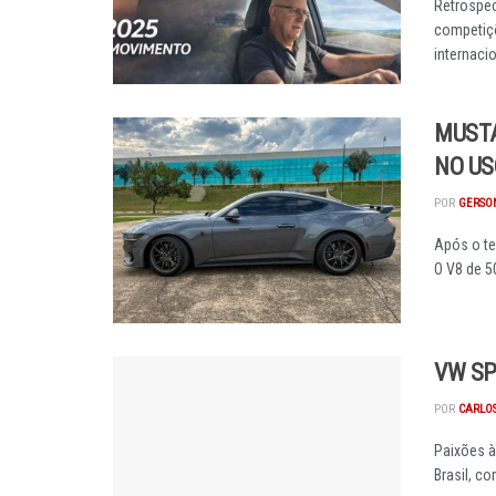
Retrospec
competiçõ
internacio
MUSTA
NO US
POR
GERSON
Após o t
O V8 de 50
VW SP
POR
CARLO
Paixões à
Brasil, c