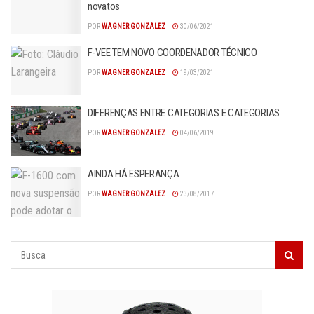
novatos
POR
WAGNER GONZALEZ
30/06/2021
F-VEE TEM NOVO COORDENADOR TÉCNICO
POR
WAGNER GONZALEZ
19/03/2021
DIFERENÇAS ENTRE CATEGORIAS E CATEGORIAS
POR
WAGNER GONZALEZ
04/06/2019
AINDA HÁ ESPERANÇA
POR
WAGNER GONZALEZ
23/08/2017