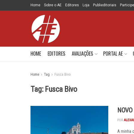
Home
Sobre o AE
Editores
Loja
Publieditoriais
Particip
HOME
EDITORES
AVALIAÇÕES
PORTAL AE
Home
Tag
Fusca Bivo
Tag:
Fusca Bivo
NOVO 
POR
ALEXA
A minha c