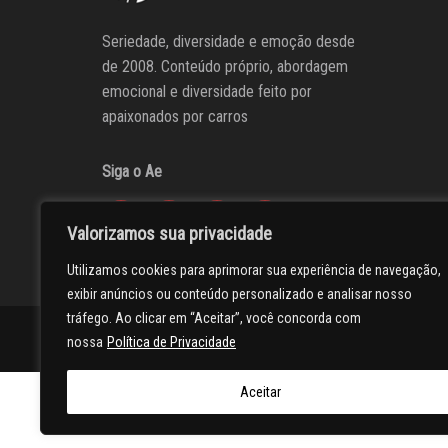
Seriedade, diversidade e emoção desde
de 2008. Conteúdo próprio, abordagem
emocional e diversidade feito por
apaixonados por carros
Siga o Ae
Valorizamos sua privacidade
Utilizamos cookies para aprimorar sua experiência de navegação,
exibir anúncios ou conteúdo personalizado e analisar nosso
tráfego. Ao clicar em “Aceitar”, você concorda com
AUTOentusiastas
Editores
Participe do AE
Anuncie
nossa
Política de Privacidade
Aceitar