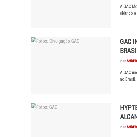
A GAC Mot
elétrico a 
GAC I
BRASI
POR
ANDER
A GAC ini
no Brasil.
HYPTE
ALCAN
POR
ANDER