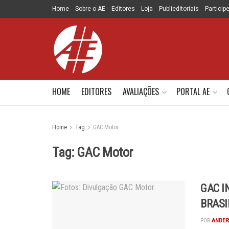
Home
Sobre o AE
Editores
Loja
Publieditoriais
Particip
HOME
EDITORES
AVALIAÇÕES
PORTAL AE
Home
Tag
GAC Motor
Tag:
GAC Motor
GAC I
BRASI
POR
ANDER