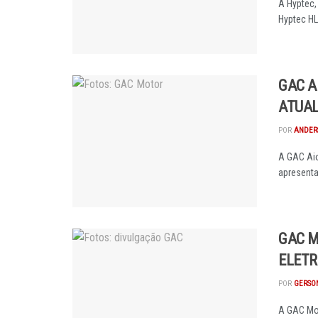
A Hyptec,
Hyptec HL 
GAC A
ATUAL
POR
ANDER
A GAC Aio
apresenta
GAC M
ELETR
POR
GERSON
A GAC Mo