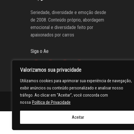
Seriedade, diversidade e emoção desde
de 2008. Conteúdo próprio, abordagem
emocional e diversidade feito por
apaixonados por carros
Siga o Ae
Valorizamos sua privacidade
Utilizamos cookies para aprimorar sua experiência de navegação,
exibir anúncios ou conteúdo personalizado e analisar nosso
tráfego. Ao clicar em “Aceitar”, você concorda com
AUTOentusiastas
Editores
Participe do AE
Anuncie
nossa
Política de Privacidade
Aceitar