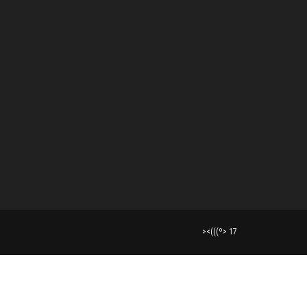
><(((º> 17