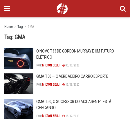
Home
Tag
GMA
Tag:
GMA
O NOVO T.33 DE GORDON MURRAY E UM FUTURO
ELÉTRICO
POR
MILTON BELLI
03/02/2022
GMA T.50 — O VERDADEIRO CARRO ESPORTE
POR
MILTON BELLI
13/08/2020
GMA T.50, O SUCESSOR DO MCLAREN F1 ESTÁ
CHEGANDO
POR
MILTON BELLI
13/12/2019